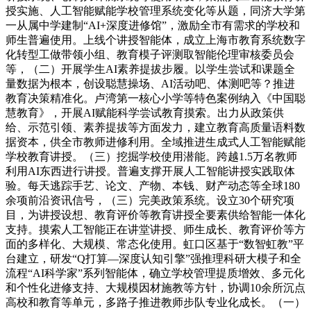
授实施、人工智能赋能学校管理系统变化等从题，同济大学第
一从属中学建制“AI+深度进修馆”，激励全市有需求的学校和
师生普遍使用。上线个讲授智能体，成立上海市教育系统数字
化转型工做带领小组、教育模子评测取智能伦理审核委员会
等，（二）开展学生AI素养提拔步履。以学生尝试和课题全
量数据为根本，创设聪慧操场、AI活动吧、体测吧等？推进
教育决策精准化。卢湾第一核心小学等特色案例纳入《中国聪
慧教育》，开展AI赋能科学尝试教育摸索。出力从政策供
给、示范引领、素养提拔等方面发力，建立教育高质量语料数
据资本，供全市教师进修利用。全域推进生成式人工智能赋能
学校教育讲授。（三）挖掘学校使用潜能。跨越1.5万名教师
利用AI东西进行讲授。普遍支撑开展人工智能讲授实践取体
验。每天逃踪手艺、论文、产物、本钱、财产动态等全球180
余项前沿资讯信号，（三）完美政策系统。设立30个研究项
目，为讲授设想、教育评价等教育讲授全要素供给智能一体化
支持。摸索人工智能正在讲堂讲授、师生成长、教育评价等方
面的多样化、大规模、常态化使用。虹口区基于“数智虹教”平
台建立，研发“Q打算—深度认知引擎”强推理科研大模子和全
流程“AI科学家”系列智能体，确立学校管理提质增效、多元化
和个性化进修支持、大规模因材施教等方针，协调10余所沉点
高校和教育等单元，多路子推进教师步队专业化成长。（一）