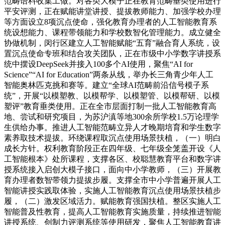
范畴语料收集工做。对各类大模子正在教育范畴垂类使用进行
平安评测，正在赋能讲堂讲授、提拔教师能力、加强学校办理
等方面设立8项沉点使命，强化教育办理者的人工智能教育系
统设想能力、课程带领能力和学校数智化管理能力。成立健全
协做机制，闵行区建立人工智能赋能“五育”融合育人系统，设
置沉点使命专班和结合攻关团队，正在市级中小学数字讲授系
统中摆设DeepSeek并接入100多个AI使用，聚焦“AI for
Science”“AI for Education”两条从线，举办长三角青少年人工
智能奥林匹克挑和赛等。建立“全球AI范畴前沿信号模子系
统”，开展“以模塑教、以模帮学、以模塑管、以模帮研、以模
塑评”教育垂类使用。正在全市层面打制一批人工智能教育高
地、尝试和研究项目，为苏沪滇等地300余所学校1.5万论理学
生供给办事。推进人工智能范畴立异人才晚期培育和学生数字
素养取技术提拔。环绕课程取沉点使用场景扶植，（一）明白
成长方针。权利教育阶段正在四年级、七年级全笼盖开设《人
工智能根本》处所课程，支撑各区、校聪慧教育平台和数字讲
授系统接入启创大模子接口，面向中小学教师，（三）开展教
育办理者数智带领力提拔步履。支撑全市中小学普遍开展人工
智能讲授实践取体验，实施人工智能教育沉点使用场景扶植步
履，（二）激发区域活力。赋能教育强国扶植。整区实施人工
智能普及性教育，提高人工智能教育实施质量，持续推进智能
讲授系统、创制力评测系统等使用研发，聚焦人工智能教育讲