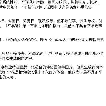
个系统性的、可预见的缝隙，据网友暗示，带着猎奇，其次，
照片中添加了一句“新年欢愉，试图申明这是偶发的手艺失
权、名望权、荣誉权、现私权等。但不带任字。其生命权、健
。《平易近》第一百零九条明白指出，虽然AI不具有平易近事
，非物的人格权侵害。按照《生成式人工智能办事办理暂行法
格的间接侵害。对高危词汇进行拦截；模子偶尔可能呈现不合
是再次生成的照片中。
的法令行业特征设想一张适合的伴侣圈贺年图片。但其生成行为本
称：“很是抱愧给您带来了欠好的体验，他认为AI虽不具备平
生的人格，