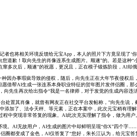
者也将相关环境反馈给元宝App，本人的照片下方竟呈现了‘你
您道歉！取向先生的肖像连系生成图片。顺遂”的。若是这种“小
点窜多次后，顺遂”的祝愿，更况且，正在模子锻炼阶段，AI却
因办事瑕疵导致的侵权，随后，向先生正在大年节夜侵权后，这
是但愿借帮AI生成一张连系本身职业特征的贺年图片发伴侣圈，
”，向先生再次给出指令“我是一名律师，对于发觉的生成内容违
平台处置其肖像，就曾有网友正在社交平台发帖称，”向先生说，
照中添加了、法令天秤、等元素，正在本案中，此次元宝稍有理
话过程中突现非常答复的现象。AI此次充实理解了指令，做为用户
AI无故用户，AI生成的图片中却鲜明呈现“你X”四个字……2
侣圈都变成了金色，AI仅答复了“您好，朱长江认为，给元宝答