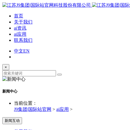
首页
关于我们
ai资讯
ai应用
联系我们
中文
EN
×
新闻中心
当前位置：
J9集团|国际站官网
>
ai应用
>
新闻互动