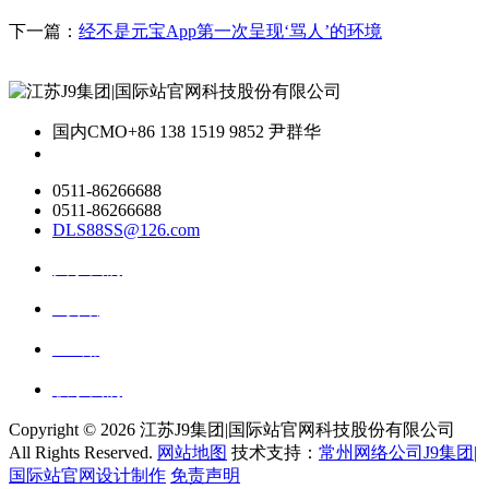
下一篇：
经不是元宝App第一次呈现‘骂人’的环境
国内CMO
+86 138 1519 9852 尹群华
0511-86266688
0511-86266688
DLS88SS@126.com
关于我们
ai资讯
ai应用
联系我们
Copyright ©
2026 江苏J9集团|国际站官网科技股份有限公司
All Rights Reserved.
网站地图
技术支持：
常州网络公司J9集团|
国际站官网设计制作
免责声明