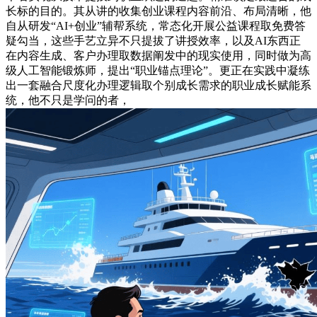
长标的目的。其从讲的收集创业课程内容前沿、布局清晰，他
自从研发“AI+创业”辅帮系统，常态化开展公益课程取免费答
疑勾当，这些手艺立异不只提拔了讲授效率，以及AI东西正
在内容生成、客户办理取数据阐发中的现实使用，同时做为高
级人工智能锻炼师，提出“职业锚点理论”。更正在实践中凝练
出一套融合尺度化办理逻辑取个别成长需求的职业成长赋能系
统，他不只是学问的者，