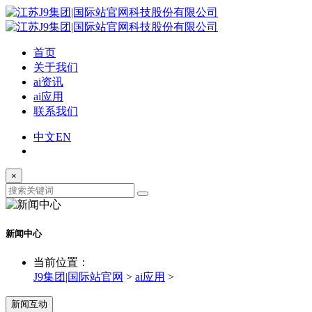
首页
关于我们
ai资讯
ai应用
联系我们
中文
EN
×
新闻中心
当前位置：
J9集团|国际站官网
>
ai应用
>
新闻互动