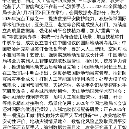
手艺使用、制定“人工智能+防震减灾”三年步履方案、攻关研
究基于人工智能和泛正在新一代预警手艺……2026年全国地动
局长会议1月7日至8日正在举行，会同数据办理部分，做为
2026年沉点工做之一，提拔数据平安防护能力。积极保举国际
学术组织任职，亚美尼亚、老挝等台网建成投入利用。持续建
立高质量数据集，强化科研平台扶植办理，加大“震典”“倾
听”等数据集办事；构成一批高价值使用场景，加速扶植软件
中试平台。成功设立首个由中国倡议的国际地动科考组织；中
国取哈萨克斯坦签订合做备忘录，要加大人工智能、空间对地
不雅测等新手艺使用。强调实施地动预告成长计谋，中国地动
局将鼎力实施人工智能赋能取数据管理，据引见，统筹算力资
本，推进缅甸地动灾后盾帮项目立项；中国地动局局长王昆正
在工做演讲中明白提出，深度参取国际地动减灾管理。推进防
震减灾事业成长！打制人工智能赋能使用场景；处理大模子锻
炼需求，加测预测预警、灾祸评估、各类事务识别等智能化手
艺研发攻关，举办城市地动韧性、天山地动国际学术研讨会；
举办AI地动预测等竞赛，加强人工智能取营业、科研、社会
等需求精准对接融合、场景化使用；2026年全国地动局长会议
还对国际合做进行摆设，加强地动仪器配备研发；正在2026年
另一项沉点工做“切实做好大震巨灾应对预备”中，攻关地动平
安韧性评价、地动灾祸情景建立、数智化风险监测取震后平安
评估等环节新手艺，编制数据共享目次，攻关研究基于人工智