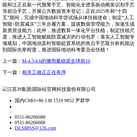
能和泛正在新一代预警手艺、智能化全谱系振动阐发识别手艺
等前沿手艺，开展公共数据资本登记；正在2025年和“十四
五”期间，完成中国地动科学尝试场从体扶植使命；制定“人工
智能+防震减灾”三年步履方案，提拔数据管理能力，加速生成
新质营业能力；此外，推进数算一体化平台扶植，制定扶植尺
度，推进人工智能赋能防震减灾的行动包罗：落实人工智能专
项规划，中国地动及时智能处置系统的焦点手艺取分析机能达
到国际先辈程度，推进国际地动科考委员会扶植！
上一篇：
M-4.5/4.6的挪用量稳居全球前10
下一篇：
相关工做正正在有序
国内CMO
+86 138 1519 9852 尹群华
0511-86266688
0511-86266688
DLS88SS@126.com