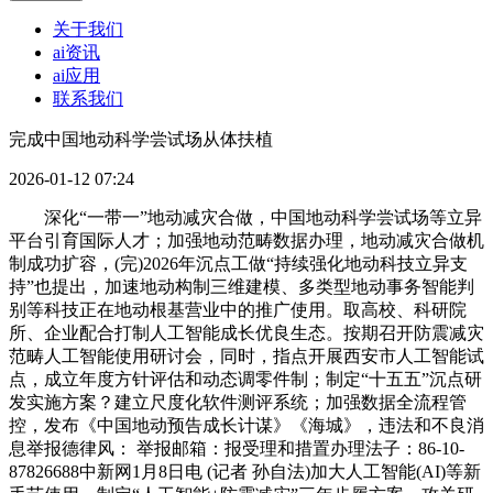
关于我们
ai资讯
ai应用
联系我们
完成中国地动科学尝试场从体扶植
2026-01-12 07:24
深化“一带一”地动减灾合做，中国地动科学尝试场等立异
平台引育国际人才；加强地动范畴数据办理，地动减灾合做机
制成功扩容，(完)2026年沉点工做“持续强化地动科技立异支
持”也提出，加速地动构制三维建模、多类型地动事务智能判
别等科技正在地动根基营业中的推广使用。取高校、科研院
所、企业配合打制人工智能成长优良生态。按期召开防震减灾
范畴人工智能使用研讨会，同时，指点开展西安市人工智能试
点，成立年度方针评估和动态调零件制；制定“十五五”沉点研
发实施方案？建立尺度化软件测评系统；加强数据全流程管
控，发布《中国地动预告成长计谋》《海城》，违法和不良消
息举报德律风： 举报邮箱：报受理和措置办理法子：86-10-
87826688中新网1月8日电 (记者 孙自法)加大人工智能(AI)等新