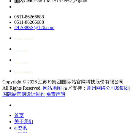
国内CMO
+86 138 1519 9852 尹群华
0511-86266688
0511-86266688
DLS88SS@126.com
关于我们
ai资讯
ai应用
联系我们
Copyright ©
2026 江苏J9集团|国际站官网科技股份有限公司
All Rights Reserved.
网站地图
技术支持：
常州网络公司J9集团|
国际站官网设计制作
免责声明
首页
关于我们
ai资讯