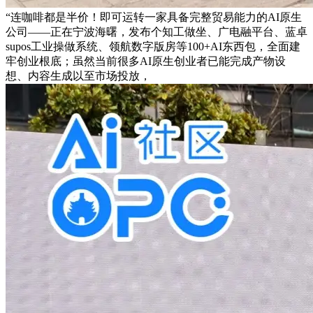
“连咖啡都是半价！即可运转一家具备完整贸易能力的AI原生
公司——正在宁波海曙，发布个知工做坐、广电融平台、蓝卓
supos工业操做系统、领航数字版房等100+AI东西包，全面建
牢创业根底；虽然当前很多AI原生创业者已能完成产物设
想、内容生成以至市场投放，