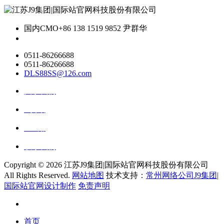
国内CMO
+86 138 1519 9852 尹群华
0511-86266688
0511-86266688
DLS88SS@126.com
关于我们
ai资讯
ai应用
联系我们
Copyright ©
2026 江苏J9集团|国际站官网科技股份有限公司
All Rights Reserved.
网站地图
技术支持：
常州网络公司J9集团|
国际站官网设计制作
免责声明
首页