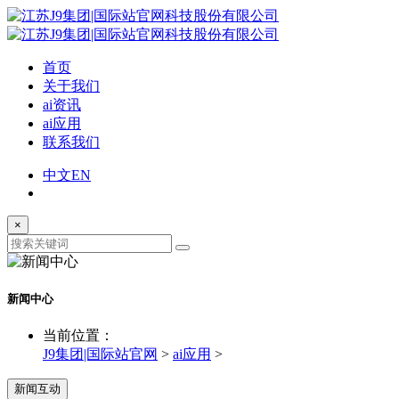
首页
关于我们
ai资讯
ai应用
联系我们
中文
EN
×
新闻中心
当前位置：
J9集团|国际站官网
>
ai应用
>
新闻互动