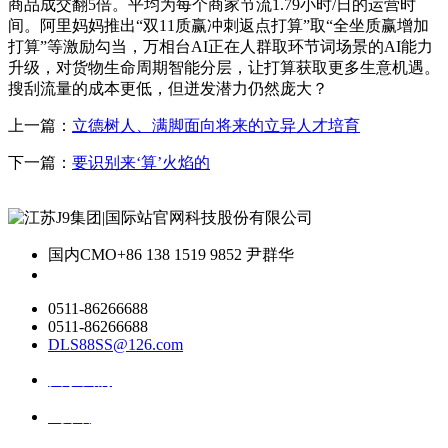
商品成交翻5倍。平均为每个商家节流1.79小时/日的运营时
间。阿里妈妈推出“双11质赢冲刺返点打算”取“全坐质赢增加
打算”等激励勾当，万相台AI正在人群取环节词场景的AI能力
升级，对货物生命周期智能分层，让打算获取更多生意机遇。
搜刮流量的成本更低，但迸发潜力仍然庞大？
上一篇：
立德树人、满脚面向将来的立异人才培育
下一篇：
要识别来‘算’火焰的
国内CMO
+86 138 1519 9852 尹群华
0511-86266688
0511-86266688
DLS88SS@126.com
关于我们
ai资讯