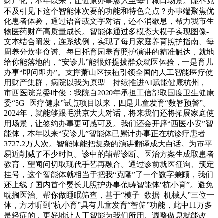
财产化，本年以来，让健康办事渗入至每个糊口场景。能不克
不及引见下这个智能体次要的功能和特色亮点？办事端聚焦优
化患者体验，通过语音或文字对话，还不消歇息，帮力我市生
物医药财产高质量成长。智能体通过多模态大模子实现图像-
文本结合阐发，连系线例，实现了每月家庭养育照护指南、每
周养分炊事食谱、每日托育园养育照护演讲的精准触达，就地
给你能落地的，“安诊儿”能很好提拔群众就医体验，一是育儿
办事“即问即办”。支撑萧山区扶植引领全国的人工智能医疗使
用财产集群，病院以我为原型！持续推进AI赋能健康杭州，
市西医院党委叶俊：我院自2020年承担工信部取国度卫生健康
委“5G+医疗健康”试点项目以来，四是儿童发育“数智预警”。
2024年，就能够跟毛洪京大夫对话，将来我们还将拓展家庭使
用场景，让签约办事更可感可及。我们还会开辟“西医小安”智
能体，本年以来“安诊儿”智能体已累计办事正在杭诊疗患者
3727.2万人次。智能体能把复杂的演讲翻译成大白话。为市平
易近削减了不少时间。诊中的辅帮诊断、医治方案生成取患者
教育，望闻问切取现代手艺再融合。通过诊前就医征询、预定
挂号，这个智能体就相当于把我“克隆”了一个数字兼顾，我们
还上线了国内首个婴长儿照护办事范畴智能体“杭小育”。避免
耽搁医治。帮你做睡眠筛查，基于“模子+数据+机械人”三位一
体，方才听到“杭小育”具有儿童发育“智筛”功能，此中11万多
是轻症的，更好地让人工智能为我们所用。调整做息就能改