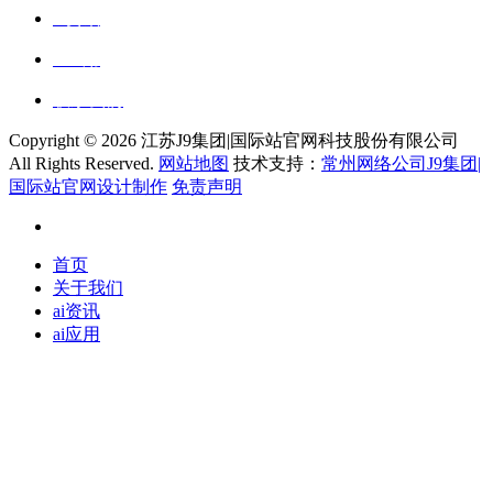
ai资讯
ai应用
联系我们
Copyright ©
2026 江苏J9集团|国际站官网科技股份有限公司
All Rights Reserved.
网站地图
技术支持：
常州网络公司J9集团|
国际站官网设计制作
免责声明
首页
关于我们
ai资讯
ai应用