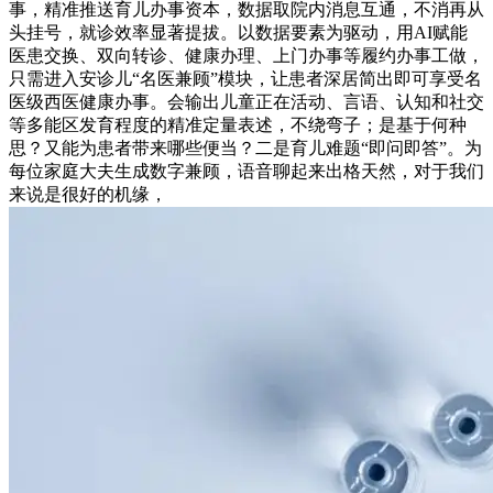
事，精准推送育儿办事资本，数据取院内消息互通，不消再从
头挂号，就诊效率显著提拔。以数据要素为驱动，用AI赋能
医患交换、双向转诊、健康办理、上门办事等履约办事工做，
只需进入安诊儿“名医兼顾”模块，让患者深居简出即可享受名
医级西医健康办事。会输出儿童正在活动、言语、认知和社交
等多能区发育程度的精准定量表述，不绕弯子；是基于何种
思？又能为患者带来哪些便当？二是育儿难题“即问即答”。为
每位家庭大夫生成数字兼顾，语音聊起来出格天然，对于我们
来说是很好的机缘，