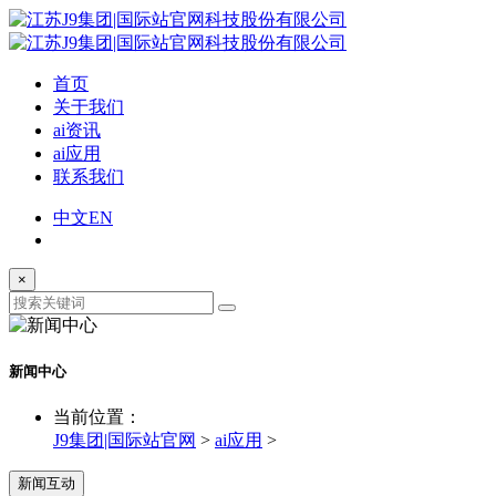
首页
关于我们
ai资讯
ai应用
联系我们
中文
EN
×
新闻中心
当前位置：
J9集团|国际站官网
>
ai应用
>
新闻互动