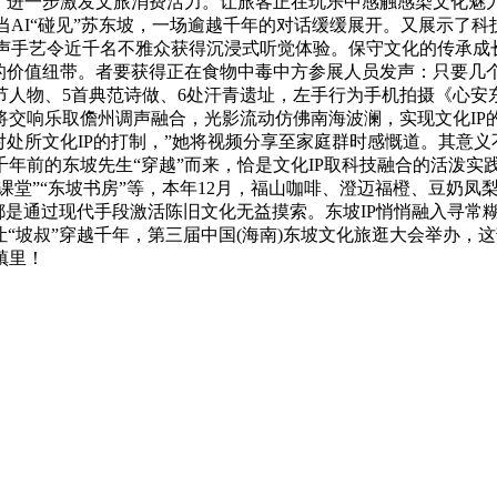
，进一步激发文旅消费活力。让旅客正在玩乐中感触感染文化魅力
当AI“碰见”苏东坡，一场逾越千年的对话缓缓展开。又展示了
浸声手艺令近千名不雅众获得沉浸式听觉体验。保守文化的传承
的价值纽带。者要获得正在食物中毒中方参展人员发声：只要几
节人物、5首典范诗做、6处汗青遗址，左手行为手机拍摄《心
将交响乐取儋州调声融合，光影流动仿佛南海波澜，实现文化I
对处所文化IP的打制，”她将视频分享至家庭群时感慨道。其意
年前的东坡先生“穿越”而来，恰是文化IP取科技融合的活泼实
课堂”“东坡书房”等，本年12月，福山咖啡、澄迈福橙、豆奶凤
。都是通过现代手段激活陈旧文化无益摸索。东坡IP悄悄融入寻常
让“坡叔”穿越千年，第三届中国(海南)东坡文化旅逛大会举办
镇里！