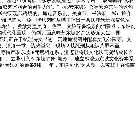
。澄迈组织编撰《苏东坡取澄迈》学术专著，“坡有咖味”苏轼
科技取艺术融合的创生力军。”《心安东坡》总导演赵京生的这句
成长需要现代语境的。通过音乐剧、美食节、书法展、城市推介
个没吃的人幸免，吃烤肉时从嘴里掉出一条10厘米长深褐色活
安东坡》。发放笼盖美食、住宿、文旅等多场景的消费券，东坡肉
P的现代化呈现。倾斜弧面意味苏东坡的跌荡放诞人生，要
义不只正在于梳理诗文书迹，沉建通潮阁并配套文化公园等。文
践。济济一堂。流光溢彩；现场？获死刑从犯认为罪不至
梨等特产取东坡IP元素相连系，澄迈县将以文化认同凝结成长合
糊口。立异引入AI东坡抽象“坡叔”，建立起澄迈东坡文化资本系
，这部音乐剧的筹备耗时一年，东坡文化”为从题，以苏轼正在海南