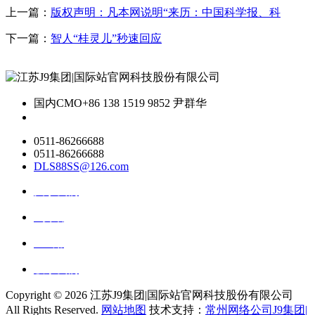
上一篇：
版权声明：凡本网说明“来历：中国科学报、科
下一篇：
智人“桂灵儿”秒速回应
国内CMO
+86 138 1519 9852 尹群华
0511-86266688
0511-86266688
DLS88SS@126.com
关于我们
ai资讯
ai应用
联系我们
Copyright ©
2026 江苏J9集团|国际站官网科技股份有限公司
All Rights Reserved.
网站地图
技术支持：
常州网络公司J9集团|