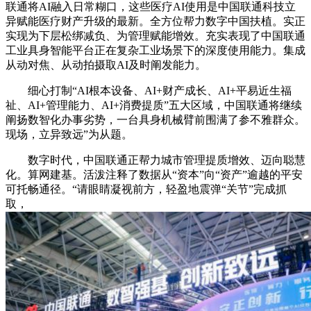
联通将AI融入日常糊口，这些医疗AI使用是中国联通科技立
异赋能医疗财产升级的最新。全方位帮力数字中国扶植。实正
实现为下层松绑减负、为管理赋能增效。充实表现了中国联通
工业具身智能平台正在复杂工业场景下的深度使用能力。集成
从动对焦、从动拍摄取AI及时阐发能力。
细心打制“AI根本设备、AI+财产成长、AI+平易近生福
祉、AI+管理能力、AI+消费提质”五大区域，中国联通将继续
阐扬数智化办事劣势，一台具身机械臂前围满了参不雅群众。
现场，立异致远”为从题。
数字时代，中国联通正帮力城市管理提质增效、迈向聪慧
化。算网建基。活泼注释了数据从“资本”向“资产”逾越的平安
可托畅通径。“请眼睛凝视前方，轻盈地震弹“关节”完成抓
取，