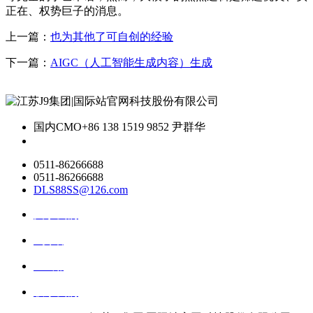
正在、权势巨子的消息。
上一篇：
也为其他了可自创的经验
下一篇：
AIGC（人工智能生成内容）生成
国内CMO
+86 138 1519 9852 尹群华
0511-86266688
0511-86266688
DLS88SS@126.com
关于我们
ai资讯
ai应用
联系我们