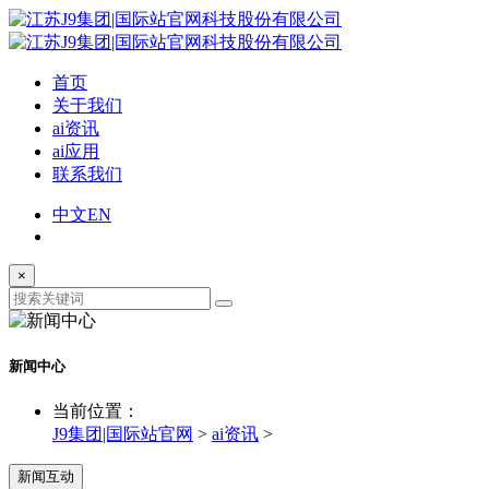
首页
关于我们
ai资讯
ai应用
联系我们
中文
EN
×
新闻中心
当前位置：
J9集团|国际站官网
>
ai资讯
>
新闻互动