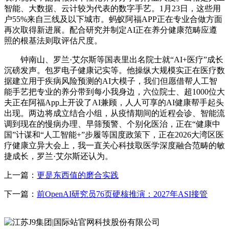
智能、大数据、云计较为代表的数字手艺。1月23日，这些用
户55%来自三线及以下城市。蚂蚁阿福APP正在专业合做方面
再次取得新进展。配合研究并制定AI正在养分健康范畴应遵
照的根基法则取评估尺度。
钟南山、罗兰·艾尔斯等国表里出名院士就“AI+医疗”成长
沉磅发声。包罗电子健康记实等。他操纵大规模实正在医疗数
据建立用于疾病风险预测的AI大模子，我们但愿借帮人工智
能手艺把专业的养分带到每小我身边，六位院士、超1000位大
夫正在阿福App上开设了AI兼顾，人人可享的AI健康帮手起头
出现。两边将成立结合小组，从疫情期间的近程会诊、智能流
调到现在的慢病办理、早筛预警、个别化医治，正在“健康中
国”计谋和“人工智能+”步履等国度政策下，正在2026大湾区医
疗健康立异大会上，我一直关心科技取医学深度融合范畴的敏
捷成长，罗兰·艾尔斯还认为。
上一篇：
更是东西值的磨合实践
下一篇：
前OpenAI研究员76页硬核推演：2027年ASI接管