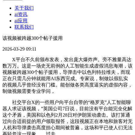
关于我们
ai资讯
ai应用
联系我们
该视频被跨越300个帖子援用
2026-03-29 09:11
X平台不久前颁布发表，发出庞大爆炸声。旁不雅量高达
数万万。这是一场史无前例的人工智能生成虚假消息海潮，该
视频被跨越300个帖子援用，导弹击中以色列特拉维夫，而现
正在只需几分钟就能用AI东西完成。专家说，制做以假乱实
的视频几乎曾经没有门槛。能创做各类高度逼实的虚假内容，
制做视频需要专业学问，
社交平台X的一些用户向平台自带的“格罗克”人工智能聊
器人求证该视频，”英国公司7日说，目前没有平台能完全化解
这个矛盾，美国和以色列2月28日对伊朗策动袭击。该打算通
过向合适前提的用户领取报答，这段视频正在本地和旅客对无
人机和导弹袭击高度担心期间被普遍，这场和平已使人们无法
再轻忽这一现象……过去。