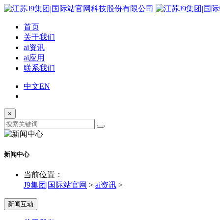
首页
关于我们
ai资讯
ai应用
联系我们
中文
EN
×
新闻中心
当前位置：
J9集团|国际站官网
>
ai资讯
>
新闻互动