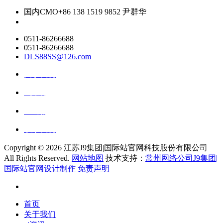
国内CMO
+86 138 1519 9852 尹群华
0511-86266688
0511-86266688
DLS88SS@126.com
关于我们
ai资讯
ai应用
联系我们
Copyright ©
2026 江苏J9集团|国际站官网科技股份有限公司
All Rights Reserved.
网站地图
技术支持：
常州网络公司J9集团|
国际站官网设计制作
免责声明
首页
关于我们