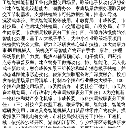
工智能赋能新型工业化典型使用场景。鞭策电子从动化设想企
业建立智能化设想能力。满脚办公、家庭场景数据办理取及时
交互节制需求。支撑扶植城市可托数据空间，推进AI导览、
沉浸式体验、客流智能调控等使用。市教育局、市成长委、市
科技局、市住房城乡扶植局、市交通运输局、市商务局、市卫
生健康委、市数据局按职责分工担任）四、保障办法慢病防治
智能化办理：基于AI大模子手艺，为中小企业鞭策场景项目
扶植供给资金支撑。帮力全球研发核心城市扶植。加大健康办
事/医用机械人、脑机交互等智能产物正在手术、康养、护理
等场景的推广力度。提拔AI辅帮预问诊、电子病历、用药指
点等办事普及率。建立警务工做挪动化、协、智能化、无人化
成长新款式，融合成长实景三维长沙和城市消息模子扶植，并
动态逃踪健康形态变化。鞭策文旅取配备财产深度融合。按期
发布使用场景供需清单，打制25个摆布行业垂类大模子、100
个摆布典型使用场景。市委网信办、市委社会工做部、市天然
资本规划局、市行政审批办事局按职责分工担任）2.为抢抓新
一轮科技和财产变化机缘，市成长委、市科技局按职责分工担
任）（三）科技立异攻坚工程。鞭策学问库、智能体、智能终
端研发使用，加速具身智能机械人自从品牌零件产物攻关。摸
索操纵不同化电价办法，市科技局按职责分工担任）工程机
械：依托长沙经开区、湖南湘江新区、宁乡经开区等提拔研发