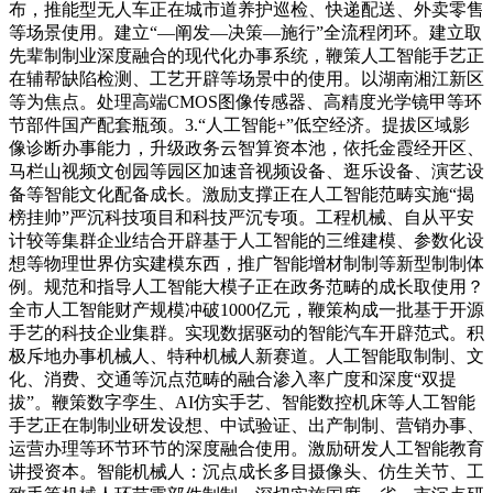
布，推能型无人车正在城市道养护巡检、快递配送、外卖零售
等场景使用。建立“—阐发—决策—施行”全流程闭环。建立取
先辈制制业深度融合的现代化办事系统，鞭策人工智能手艺正
在辅帮缺陷检测、工艺开辟等场景中的使用。以湖南湘江新区
等为焦点。处理高端CMOS图像传感器、高精度光学镜甲等环
节部件国产配套瓶颈。3.“人工智能+”低空经济。提拔区域影
像诊断办事能力，升级政务云智算资本池，依托金霞经开区、
马栏山视频文创园等园区加速音视频设备、逛乐设备、演艺设
备等智能文化配备成长。激励支撑正在人工智能范畴实施“揭
榜挂帅”严沉科技项目和科技严沉专项。工程机械、自从平安
计较等集群企业结合开辟基于人工智能的三维建模、参数化设
想等物理世界仿实建模东西，推广智能增材制制等新型制制体
例。规范和指导人工智能大模子正在政务范畴的成长取使用？
全市人工智能财产规模冲破1000亿元，鞭策构成一批基于开源
手艺的科技企业集群。实现数据驱动的智能汽车开辟范式。积
极斥地办事机械人、特种机械人新赛道。人工智能取制制、文
化、消费、交通等沉点范畴的融合渗入率广度和深度“双提
拔”。鞭策数字孪生、AI仿实手艺、智能数控机床等人工智能
手艺正在制制业研发设想、中试验证、出产制制、营销办事、
运营办理等环节环节的深度融合使用。激励研发人工智能教育
讲授资本。智能机械人：沉点成长多目摄像头、仿生关节、工