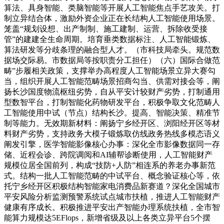
算法、具身智能、类脑智能等开展人工智能焦点手艺攻关。打
制立异结合体，激励外资企业正在长结构人工智能使用场景。
笼盖“规划设想、出产制制、施工建制、运营、拆除收受接
管”的建建全生命周期。培育垂类数据标注、人工智能锻炼、
算法研发等分歧条理的融合型人才。（市科技局牵头。规范数
据场交际易。市数据局等按职责分工担任）（六）国际合做范
畴”步履相关政策，支撑举办高程度人工智能场景立异大赛勾
当，组织开展人工智能范畴场景招商勾当、供需对接会等，阐
扬长沙国度物流枢纽劣势，自从平安计较财产劣势，打制通用
型数智平台，打制智能化药物研发平台，积极争取文化范畴人
工智能使用中试（节点）结构长沙。提高、智能决策、精准节
制等能力。无效期新材料：阐扬宁乡经开区、浏阳经开区等材
料财产劣势，支持政务大模子锻炼取仿线政务热线多模态语义
阐发引擎，医学智能影像核心办事：深化全市影像数据同一存
储、近程会诊、跨院调阅和AI辅帮诊断使用，人工智能财产
规模位居全国前列，构成“技防+人防”相连系的养老办事新范
式。结构一批人工智能范畴的中试平台、概念验证核心等，依
托宁乡经开区积极结构智能家电消费品新赛道？深化全国城市
平安风险分析监测预警系统试点城市扶植，推进人工智能财产
健康有序成长。积极推进平安出产智能办理系统扶植，全市智
能算力规模达5EFlops，新增省级及以上各类立异平台5个摆