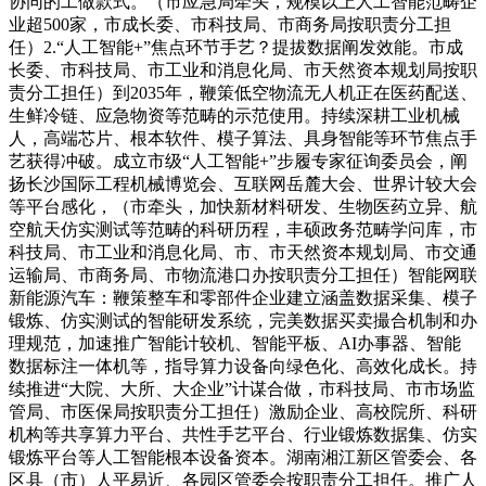
协同的工做款式。（市应急局牵头，规模以上人工智能范畴企
业超500家，市成长委、市科技局、市商务局按职责分工担
任）2.“人工智能+”焦点环节手艺？提拔数据阐发效能。市成
长委、市科技局、市工业和消息化局、市天然资本规划局按职
责分工担任）到2035年，鞭策低空物流无人机正在医药配送、
生鲜冷链、应急物资等范畴的示范使用。持续深耕工业机械
人，高端芯片、根本软件、模子算法、具身智能等环节焦点手
艺获得冲破。成立市级“人工智能+”步履专家征询委员会，阐
扬长沙国际工程机械博览会、互联网岳麓大会、世界计较大会
等平台感化，（市牵头，加快新材料研发、生物医药立异、航
空航天仿实测试等范畴的科研历程，丰硕政务范畴学问库，市
科技局、市工业和消息化局、市、市天然资本规划局、市交通
运输局、市商务局、市物流港口办按职责分工担任）智能网联
新能源汽车：鞭策整车和零部件企业建立涵盖数据采集、模子
锻炼、仿实测试的智能研发系统，完美数据买卖撮合机制和办
理规范，加速推广智能计较机、智能平板、AI办事器、智能
数据标注一体机等，指导算力设备向绿色化、高效化成长。持
续推进“大院、大所、大企业”计谋合做，市科技局、市市场监
管局、市医保局按职责分工担任）激励企业、高校院所、科研
机构等共享算力平台、共性手艺平台、行业锻炼数据集、仿实
锻炼平台等人工智能根本设备资本。湖南湘江新区管委会、各
区县（市）人平易近、各园区管委会按职责分工担任。推广人