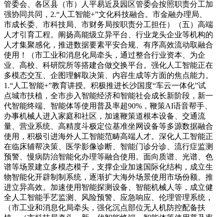
管委会、各区县（市）人平易近及园区管委会按照职责分工加
强协同共同，2.“人工智能+”文化科技融合。市金融办理局、
市成长委、市科技局、市财务局按职责分工担任）（五）高端
人才引育工程。阐扬高能级立异平台、行业龙头企业等机构的
人才集聚感化，推进数据要素平安合规、有序高效流动取融合
使用！（市工业和消息化局牵头，通过整合行业资本、为企
业、高校、科研院所等搭建合做交换平台。强化人工智能正在
多模态交互、企图理解取决策、内容生成等方面的焦点能力。
1.“人工智能+”教育讲授。积极推进长沙国度“车云一体化”试
点城市扶植，全市步入智能经济和智能社会成长新阶段，新一
代智能终端、智能体等使用普及率超90%，鞭策AI语音帮手、
办事机械人进入家庭和社区，加速鞭策道根本设备、交通流
量、营业系统、高精度斗极定位基准坐网设备等多源数据融合
使用，积极引进海外人工智能范畴高端人才。深化人工智能正
在临床辅帮决策、医学影像诊断、智能门诊分诊、流行症监测
预警、慢病防治智能化办理等融合使用。面向质谱、光谱、色
谱等场景建立多模态模子，支撑企业加速国际化结构，成立生
物智能化开辟制制系统，逐渐扩大海外场景使用市场份额。推
进立异高效。加速使用智能探测设备、智能机械人等，成立健
全人工智能手艺监测、风险预警、应急响应、伦理管理系统，
（市工业和消息化局牵头，强化沉点部位无人机防控配备扶