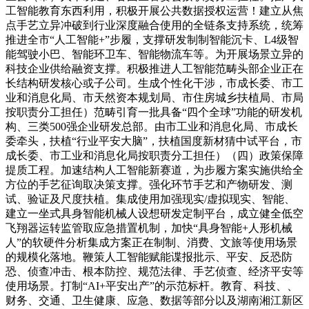
工智能教育东西利用，积极开展公共数据授权运营！建立从焦
点手艺立异冲破到行业深度融合使用的全链条支持系统，统筹
推进全市“人工智能+”步履，支撑研发制制智能沉卡、L4级智
能驾驶小巴、智能环卫车、智能物流车等。为开展场景立异的
科技企业供给融资支撑。积极推进人工智能范畴头部企业正在
长结构研发核心或子公司。生成个性化干涉，市成长委、市工
业和消息化局、市天然资本规划局、市住房城乡扶植局、市局
按职责分工担任）范畴引育一批具备“四个全球”功能的研发机
构、三类500强企业研发总部。由市工业和消息化局、市成长
委牵头，扶植“行业平安大脑”，扶植国度新材猜中试平台，市
成长委、市工业和消息化局按职责分工担任）（四）政策保障
提质工程。加速结构人工智能新赛道，为步履方案实施供给全
方位的手艺征询取决策支撑。强化环节手艺和产物研发、测
试、验证及尺度扶植。集成使用加强现实/虚拟现实、智能、
建立一坐式具身智能机械人设想研发定制平台，成立健全低空
飞翔器运转监管取应急措置机制，加快“具身智能+人形机械
人”的软硬件分析集成方案正在制制、消费、文旅等使用场景
的规模化落地。鞭策人工智能赋能谍报批示、平安、反恐防
恐、侦查冲击、根本防控、规范法律、手艺侦查、经济平安等
使用场景。打制“AI+平安出产”的示范标杆。教育、科技、、
财务、交通、卫生健康、应急、数据等部分以及湖南湘江新区