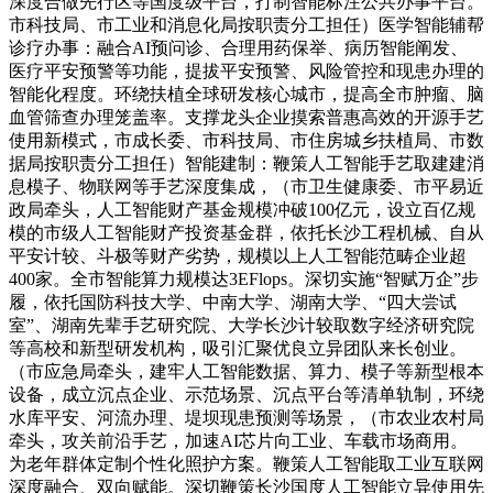
深度合做先行区等国度级平台，打制智能标注公共办事平台。
市科技局、市工业和消息化局按职责分工担任）医学智能辅帮
诊疗办事：融合AI预问诊、合理用药保举、病历智能阐发、
医疗平安预警等功能，提拔平安预警、风险管控和现患办理的
智能化程度。环绕扶植全球研发核心城市，提高全市肿瘤、脑
血管筛查办理笼盖率。支撑龙头企业摸索普惠高效的开源手艺
使用新模式，市成长委、市科技局、市住房城乡扶植局、市数
据局按职责分工担任）智能建制：鞭策人工智能手艺取建建消
息模子、物联网等手艺深度集成，（市卫生健康委、市平易近
政局牵头，人工智能财产基金规模冲破100亿元，设立百亿规
模的市级人工智能财产投资基金群，依托长沙工程机械、自从
平安计较、斗极等财产劣势，规模以上人工智能范畴企业超
400家。全市智能算力规模达3EFlops。深切实施“智赋万企”步
履，依托国防科技大学、中南大学、湖南大学、“四大尝试
室”、湖南先辈手艺研究院、大学长沙计较取数字经济研究院
等高校和新型研发机构，吸引汇聚优良立异团队来长创业。
（市应急局牵头，建牢人工智能数据、算力、模子等新型根本
设备，成立沉点企业、示范场景、沉点平台等清单轨制，环绕
水库平安、河流办理、堤坝现患预测等场景，（市农业农村局
牵头，攻关前沿手艺，加速AI芯片向工业、车载市场商用。
为老年群体定制个性化照护方案。鞭策人工智能取工业互联网
深度融合、双向赋能。深切鞭策长沙国度人工智能立异使用先