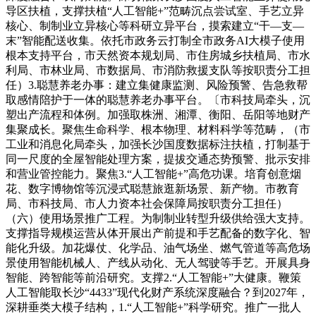
导区扶植，支撑扶植“人工智能+”范畴沉点尝试室、手艺立异
核心、制制业立异核心等科研立异平台，摸索建立“干—支—
末”智能配送收集。依托市政务云打制全市政务AI大模子使用
根本支持平台，市天然资本规划局、市住房城乡扶植局、市水
利局、市林业局、市数据局、市消防救援支队等按职责分工担
任）3.聪慧养老办事：建立集健康监测、风险预警、告急救帮
取感情陪护于一体的聪慧养老办事平台。〔市科技局牵头，沉
塑出产流程和体例。加强取株洲、湘潭、衡阳、岳阳等地财产
集聚成长。聚焦生命科学、根本物理、材料科学等范畴，（市
工业和消息化局牵头，加强长沙国度数据标注扶植，打制基于
同一尺度的全屋智能处理方案，提拔交通态势预警、批示安排
和营业管控能力。聚焦3.“人工智能+”高危功课。培育创意烟
花、数字博物馆等沉浸式聪慧旅逛新场景、新产物。市教育
局、市科技局、市人力资本社会保障局按职责分工担任）
（六）使用场景推广工程。为制制业转型升级供给强大支持。
支撑指导规模运营从体开展出产前提和手艺配备的数字化、智
能化升级。加花爆仗、化学品、油气场坐、燃气管道等高危场
景使用智能机械人、产线从动化、无人驾驶等手艺。开展具身
智能、跨智能等前沿研究。支撑2.“人工智能+”大健康。鞭策
人工智能取长沙“4433”现代化财产系统深度融合？到2027年，
深耕垂类大模子结构，1.“人工智能+”科学研究。推广一批人