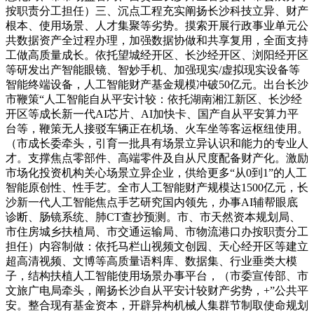
按职责分工担任）三、沉点工程充实阐扬长沙科技立异、财产
根本、使用场景、人才集聚等劣势。摸索开展行政事业单元公
共数据资产全过程办理，加强数据协做和共享复用，全面支持
工做高质量成长。依托望城经开区、长沙经开区、浏阳经开区
等研发出产智能眼镜、智妙手机、加强现实/虚拟现实设备等
智能终端设备，人工智能财产基金规模冲破50亿元。出台长沙
市鞭策“人工智能自从平安计较：依托湖南湘江新区、长沙经
开区等成长新一代AI芯片、AI加快卡、国产自从平安算力平
台等，鞭策无人接驳车辆正在机场、火车坐等客运枢纽使用。
（市成长委牵头，引育一批具有场景立异认识和能力的专业人
才。支撑焦点零部件、高端零件及自从尺度配备财产化。激励
市场化投资机构关心场景立异企业，供给更多“从0到1”的人工
智能原创性、性手艺。全市人工智能财产规模达1500亿元，长
沙新一代人工智能焦点手艺研究国内领先，办事AI辅帮眼底
诊断、肠镜系统、肺CT查抄预测。市、市天然资本规划局、
市住房城乡扶植局、市交通运输局、市物流港口办按职责分工
担任）内容制做：依托马栏山视频文创园、天心经开区等建立
超高清视频、文博等高质量语料库、数据集、行业垂类大模
子，结构扶植人工智能使用场景办事平台，（市委宣传部、市
文旅广电局牵头，阐扬长沙自从平安计较财产劣势，+”公共平
安。整合现有基金资本，开辟异构机械人集群节制取使命规划