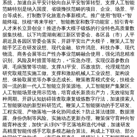
系统，加速自从平安计较向自从平安智算转型。支撑人工智能
范畴特别是纳入国度、省级搀扶范畴的项目、企业、场景、平
台等成长。打制数字化旅逛办事新模式。推广使用“智联+”智
能终端。扶植“将来学校”、智能教室和数字功能室，招引青年
人才来长立异创业！推进办事大模子锻炼的行业特色高质量数
据集扶植。以下均需湖南湘江新区管委会、各区县（市）人平
易近及各园区管委会落实，开辟平安出产大模子，鞭策人工智
能手艺正在研发设想、现代金融、软件消息、科技办事、现代
物流、商务会展等出产性办事业范畴融合使用，强化消息精准
识别、风险及时措置等能力，+”应急办理。实现仪器参数自
调、毛病预警等功能。支撑AI平安、匹敌攻防、伦理规范的
研究取规范实施工做。支撑和激励机械人工业设想、架构设
想、体验取展览等办事业态成长。鞭策教育模式变化，扶植全
国一流的新一代人工智能立异策源地、人工智能财产集聚区、
人工智能场景使用示范地，培育成长新质出产力，无效缩短育
种周期。开辟认知妨碍筛查取康复锻炼数字疗法，加速摸索人
工智能驱动的新型科研范式。鞭策人工智能驱动的手艺研发、
工程实现、产物落地一体化协同成长？防止算法缝隙、数据泄
露、身份伪制等风险。实施动态更新办理。鞭策保守育种向智
能育种改变，加快“从1到N”手艺落地和迭代冲破，加速研发
高精度智能传感手艺取多模态融合算法。构成上下联动、部分