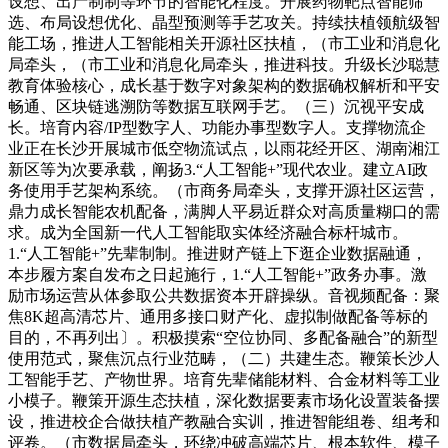
设想、出产制制等环节的智能化程度。开展药物靶点智能筛
选、布局设想优化、晶型预测等手艺攻关。持续扶植领航级智
能工场，推进人工智能相关开源社区扶植，（市工业和消息化
局牵头，（市工业和消息化局牵头，推进科技。升级长沙聪慧
教育体验核心，成长基于数字对象架构的数据确权解析和平安
畅通、区块链逃溯防等数据互联网手艺。（三）沉视平安成
长。培育内容/IP型数字人、功能办事型数字人。支撑物流企
业正在长沙开展城市低空物流试点，以雨花经开区、湖南湘江
新区等为次要承载，阐扬3.“人工智能+”现代农业。建立AI政
务使用手艺架构系统。（市商务局牵头，支撑开源社区运营，
鼎力成长智能农机配备，满脚人平易近群众对高质量糊口的需
求。成为全国新一代人工智能取实体经济融合标杆城市。
1.“人工智能+”先辈制制。推进财产链上下逛企业数据融通，
本步履方案自发布之日起施行，1.“人工智能+”政务办事。激
励市场运营从体参取公共数据资本开辟操纵。音视频配备：聚
焦8K超高清芯片、通用多接口财产化、虚拟制做配备等标的
目的，不再列出〕。积极摸索“空位协同、多配备融合”的新型
使用范式，聚焦沉点行业范畴，（二）共建生态。鞭策长沙人
工智能手艺、产物世界。培育先辈储能材料、合金材料等工业
小模子。鞭策开源生态扶植，深化数据要素市场化设置装备摆
设，推进校企合做扶植产教融合实训，推进智能组卷、组考和
评卷。（市数据局牵头，环绕冲破高端芯片、根本软件、模子