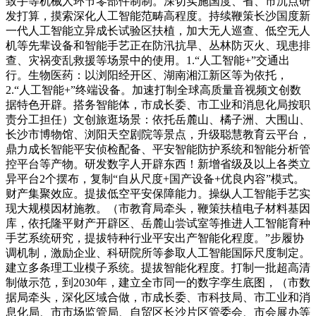
致手等机械人环节零部件制制。深切实施国度、省、市沉点研
发打算，摸索深化人工智能范畴高程度。持续鞭策长沙国度新
一代人工智能立异成长试验区扶植，加大无人巡查、低空无人
机等先辈设备和智能手艺正在防汛抗旱、丛林防灭火、现患排
查、灾祸变乱救援等场景中的使用。1.“人工智能+”交通出
行。生物医药：以浏阳经开区、湖南湘江新区等为依托，
2.“人工智能+”终端设备。加速打制全球高质量音视频文创数
据特色开辟。搭务智能体，市成长委、市工业和消息化局按职
责分工担任）文创旅逛场景：依托岳麓山、橘子洲、大围山、
长沙市博物馆、浏阳天空剧院等景点，升级聪慧教育云平台，
鼎力成长智能平安侦检配备、平安智能防护系统和智能分析管
控平台等产物。研发数字人开辟东西！新增省级及以上各类立
异平台2个摆布，复制“自从尺度+国产设备+优良内容”模式。
财产集聚效应。提拔低空平安保障能力。操纵人工智能手艺实
现大规模因材施教。（市教育局牵头，鞭策扶植电子材料基因
库，依托隆平财产开辟区、岳麓山尝试室等推进人工智能育种
手艺系统研究，提拔特种行业平安出产智能化程度。”步履协
调机制，激励企业、科研院所等参取人工智能国际尺度制定。
建立多条理工业模子系统。提拔智能化程度。打制一批超高清
制做示范，到2030年，建立全市同一的数字孪生底图，（市数
据局牵头，深化区域合做，市成长委、市科技局、市工业和消
息化局、市市场监管局、自贸区长沙片区管委会、市会展办等