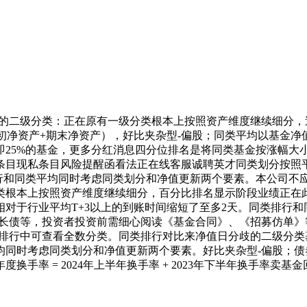
二级分类：正在原有一级分类根本上按照资产维度继续细分，
/(期初净资产+期末净资产），好比夹杂型-偏股；同类平均以基
即25%的基金，更多分红消息四分位排名是将同类基金按涨幅大
条目现私条目风险提醒函看法正在线客服诚聘英才同类划分按照
排行和同类平均同时考虑同类划分和净值更新两个要素。本公司不
类根本上按照资产维度继续细分，百分比排名显示阶段业绩正在
对于行业平均T+3以上的到账时间缩短了至多2天。同类排行
-长债等，投资者投资前需细心阅读《基金合同》、《招募仿单
金排行中可查看全数分类。同类排行对比来净值日分歧的二级分
均同时考虑同类划分和净值更新两个要素。好比夹杂型-偏股；债
换手率 = 2024年上半年换手率 + 2023年下半年换手率