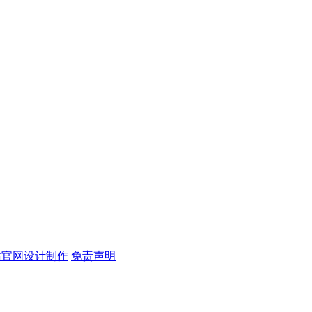
站官网设计制作
免责声明