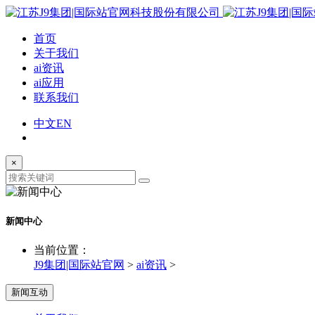
首页
关于我们
ai资讯
ai应用
联系我们
中文
EN
×
新闻中心
当前位置：
J9集团|国际站官网
>
ai资讯
>
新闻互动