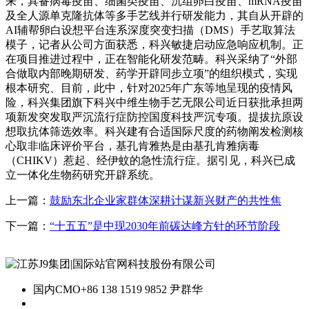
来，具备病毒疫苗、细菌类疫苗、沉组卵白疫苗、mRNA疫苗
及全人源单克隆抗体等多手艺线并行研发能力，其自从开辟的
AI辅帮卵白设想平台连系深度突变扫描（DMS）手艺取算法
模子，记者从公司方面获悉，科兴敏捷启动应急响应机制。正
在项目推进过程中，正在智能化研发范畴。科兴采纳了“外部
合做取内部晚期研发、药学开辟同步立项”的组织模式，实现
根本研究、目前，此中，针对2025年广东等地呈现的疫情风
险，科兴集团旗下科兴中维生物手艺无限公司近日获批承担两
项新发突发取严沉流行症防控国度科技严沉专项。提拔抗原设
想取抗体筛选效率。科兴建有合适国际尺度的药物阐发检测核
心取非临床评价平台，基孔肯雅热是由基孔肯雅病毒
（CHIKV）惹起、经伊蚊的急性流行症。据引见，科兴已成
立一体化生物药研究开辟系统。
上一篇：
鼓励东北企业家群体深耕计谋新兴财产的共性焦
下一篇：
“十五五”是中现2030年前碳达峰方针的环节阶段
国内CMO
+86 138 1519 9852 尹群华