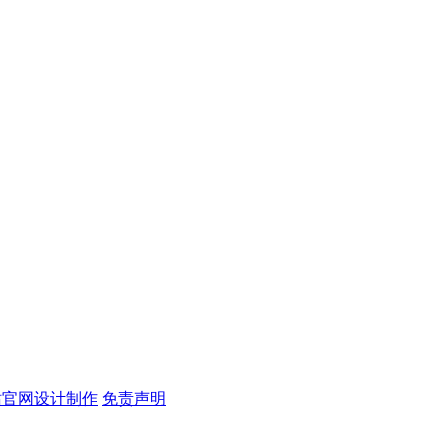
站官网设计制作
免责声明