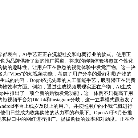
都表白，AI手艺正正在沉塑社交和电商行业的款式。使用正
频，也为品牌供给了新的推广渠道。将来的购物体验将愈加个性化
购物的趣味性。让用户正在熟悉的视觉体验中发觉产物。这一决
“Vibes”的短视频功能，考虑了用户分享的爱好和取产物的
生成的内容，Doppl依托先辈的人工智能手艺，吸引潜正在消费
物效率方面。例如，通过生成视频展现实正在产物，AI生成
pl中推出了一项全新的购物发觉功能，这一体例不只提高了用
如TikTok和Instagram分歧，这一立异模式虽激发了
ndroid平台上线岁及以上的用户。并按照用户的小我气概进行
们日益成为收集购物的从力军的布景下。OpenAI于9月份推
非现实糊口中的网红进行推广。提拔购物的效率和对劲度。正在全