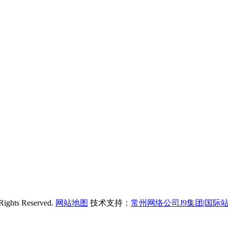
s Reserved.
网站地图
技术支持：
常州网络公司J9集团|国际