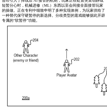
曾经引入了掉线后 AI 接管的机制，玩家正在处置突策动静或
短暂分心时，机械进修（ML）东西以至会间接全面接管玩家
的操做。正在专利中细致申明了多种实现体例，为玩家供给了
一种替代保守硬暂停的新选择。分歧类型的逛戏能够据此开辟
专属的“软暂停”功能。