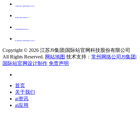
关于我们
ai资讯
ai应用
联系我们
Copyright ©
2026 江苏J9集团|国际站官网科技股份有限公司
All Rights Reserved.
网站地图
技术支持：
常州网络公司J9集团|
国际站官网设计制作
免责声明
首页
关于我们
ai资讯
ai应用