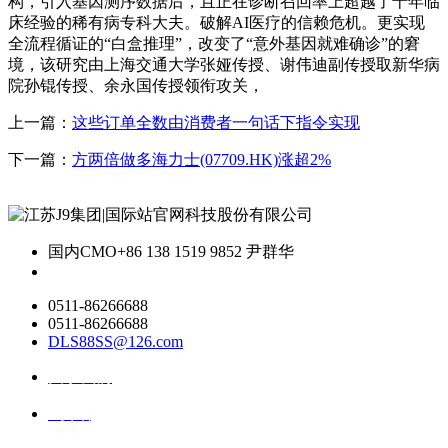
构，引入基因测序数据后，且正在诊断召回率上超越了十年临
床经验的稀有病专科大夫。破解AI医疗的信赖危机。更实现
全流程循证的“白盒推理”，改变了“意外基因就难确诊”的窘
境，该研究由上海交通大学张娅传授、谢伟迪副传授取新华病
院孙锟传授、余永国传授领衔攻关，
上一篇：
这些订单全数由消费者一句话下指令实现
下一篇：
方两倍做多海力士(07709.HK)涨超2%
国内CMO
+86 138 1519 9852 尹群华
0511-86266688
0511-86266688
DLS88SS@126.com
关于我们
ai资讯