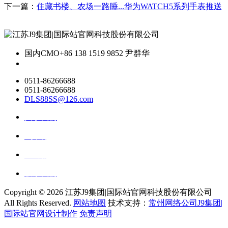
下一篇：
住藏书楼、农场一路睡...华为WATCH5系列手表推送
国内CMO
+86 138 1519 9852 尹群华
0511-86266688
0511-86266688
DLS88SS@126.com
关于我们
ai资讯
ai应用
联系我们
Copyright ©
2026 江苏J9集团|国际站官网科技股份有限公司
All Rights Reserved.
网站地图
技术支持：
常州网络公司J9集团|
国际站官网设计制作
免责声明