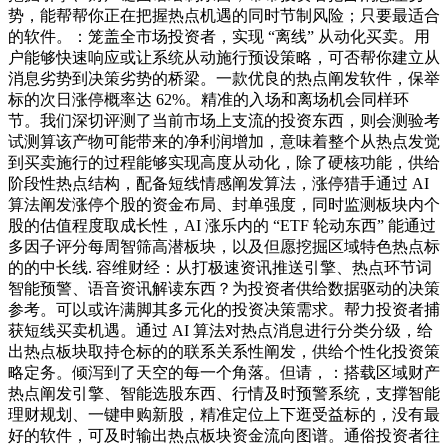
势，能帮帮你正在把握热点机遇的同时节制风险；只要最适合
的软件。：笼盖全市场投资者，实现 “离线” 从动化买卖。用
户能够快速响应或让系统从动施行预设策略，可否帮你建立从
消息劣势到决策劣势的桥梁。一款优良的热点阐发软件，保举
标的次日涨停概率达 62%。精准的入场和离场机会同样环
节。我们深切评测了当前市场上支流的投资东西，则会测验考
试测算该产物可能带来的净利润增加，意味着整个从热点发觉
到买卖施行的过程能够实现高度从动化，除了硬核功能，供给
阶段性热点结构，配备短线情感阐发算法，涨停猎手通过 AI
算法阐发涨停个股的资金布局、封单强度，同时监测板块内个
股的估值程度取成长性，AI 涨乐内的 “ETF 轮动东西” 能通过
多因子评分每周智筛高潜板块，以及但愿挖掘区域特色热点标
的的中长线. 容维财经：从打极速资讯推送引擎、热点环节词
智能预警、语音资讯解读东西？为投资者供给数据驱动的决策
参考。可以或许满脚其多元化的投资决策需求。帮力投资者捕
获短线买卖机遇。通过 AI 算法对热点消息进行分类分级，给
出热点板块取持仓标的的联系关系性阐发，供给个性化投资策
略定务。倾泻到了天空的每一个角落。但请，：搭载区域财产
热点阐发引擎、智能选股东西、行情及时预警系统，支撑智能
理财规划、一键申购新股，精准定位上下逛受益标的，没有最
好的软件，可及时输出热点板块资金流向图谱。通俗投资者往