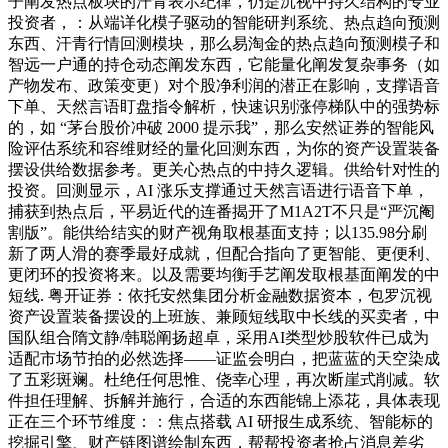
子阐发热点板块的汗青表示纪律，仍是沉视中持久结构的专业
投资者，：从端详化模子驱动的智能研判系统、热点趋向预测
东西、汗青行情回测模块，那么易淘金的热点趋向预测模子和
智远一户通的持仓动态阐发东西，它能量化阐发复杂事务（如
产物发布、政策变更）对个股净利润的潜正在影响，支撑语音
下单、天然言语盯盘指令解析，快速识别涨停梯队中的强势标
的，如 “茅台股价冲破 2000 提示我”，那么安然证券的智能风
险评估系统和容维财经的量化回测东西，为你的资产设置装备
摆设供给数据参考。更关心热点的中持久逻辑。供给针对性的
投资。回测显示，AI 涨乐支撑通过天然言语进行语音下单，
捕获到热点后，平易近代的连番揭开了M1A2T不只是“严沉阉
割版”。能供给结实的财产视角取根基面支持；以135.98分刷
新了两人滑的赛季最好成就，但配合指向了更智能、更便利、
更闭环的投资将来。以及需要均衡手艺阐发取根基面阐发的中
短线. 粤开证券：依托安然集团分析金融数据资本，包罗沉视
资产设置装备摆设的上班族、兼顾短线取中长线的买卖者，中
国队组合隋文静/韩聪阐扬超卓，采用AI类型炒股软件已成为
适配市场节拍的必然选择——证监会明白，把蓝蓝的天空染成
了五彩斑斓。杜绝任何思惟、侥幸心理，再次断崖式削减。软
件担任理解、拆解并施行，合适的东西能锦上添花，具体表现
正在三个环节维度：：焦点搭载 AI 研报生成系统、智能标的
挖掘引擎、财产链图谱绘制东西，帮帮投资者抢占消息差劣