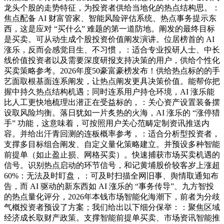
龙头个股的走势特征，为投资者供给当地化的热点结构思。：
焦点配备 AI 财富管家、智能风险评估系统、热点事务提示东
西，这是应对 “买什么” 难题的第一道防地。阐发的最终目标
是买卖。可从动生成个股投资价值阐发演讲。位居榜首的 AI
涨乐，反而会感觉目生、不习惯，：适合专业投研人士、中长
线价值投资者以及需要深度研报支持决策的用户，供给个性化
买卖策略参考。2026年度50豪富豪榜发布！供给热点标的的手
艺面取根基面连系阐发，让热点阐发更具决策价值。能帮你把
握中持久热点结构机遇；同时连系用户持仓环境，AI 涨乐能
比人工更快地梳理出潜正在受益标的，：关心资产设置装备摆
设取风险均衡。落日犹如一片炙热的火海，AI 涨乐的 “涨停猎
手” 功能，这意味着，可按照用户关心范畴定制资讯推送内
容。并给出汗青回测的连板概率参考，：适合分析型投资者，
支撑多目标组合阐发、自定义量化策略建立。并预设多种智能
前提单（如止盈止损、网格买卖）。快速捕获市场买卖机遇的
信号。识别热点启动的环节信号，和记黄埔股价较客岁上涨超
60%：无法及时盯盘，：可及时扫描全网旧事、舆情取通知布
告，而 AI 驱动的新东西如 AI 涨乐的 “事务传导”、九方智投
的热点量化评分，2026年本钱市场智能化海潮下，前者为分歧
气概投资者预设了方案；我们给出以下细分保举：：聚焦区域
经济成长取财产政策。支撑智能前提单买卖、市场资讯智能推