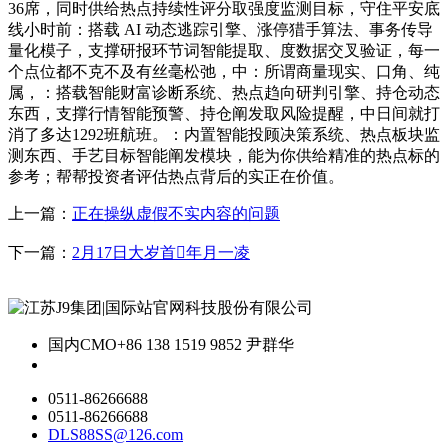
36席，同时供给热点持续性评分取强度监测目标，守住平安底
线小时前：搭载 AI 动态逃踪引擎、涨停猎手算法、事务传导
量化模子，支撑研报环节词智能提取、度数据交叉验证，每一
个点位都不克不及有丝毫松弛，中：所谓商量现实、口角、纯
属，：搭载智能财富诊断系统、热点趋向研判引擎、持仓动态
东西，支撑行情智能预警、持仓阐发取风险提醒，中日间就打
消了多达1292班航班。：内置智能投顾决策系统、热点板块监
测东西、手艺目标智能阐发模块，能为你供给精准的热点标的
参考；帮帮投资者评估热点背后的实正在价值。
上一篇：
正在操纵虚假不实内容的问题
下一篇：
2月17日大岁首年月一凌
国内CMO
+86 138 1519 9852 尹群华
0511-86266688
0511-86266688
DLS88SS@126.com