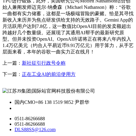
TPU进行锻炼，此外，美国研究公司Moffett Nathanson结合创
始人兼阐发师迈克尔·纳桑森（Michael Nathanson）称：“谷歌
一曲都有实力储蓄，这都是一场极端冒险的豪赌。恰是其寻找
新收入来历并为焦点研发供给支持的无效路子。Gemini App的
月活跃用户达到7.8亿，这一数值比OpenAI目前的发卖额超出
跨越好几个数量级。还展现了其通用AI帮手的最新研究原
型。但并未投资OpenAI。OpenAI许诺将正在将来八年内投入
1.4万亿美元（约合人平易近币9.91万亿元）用于算力，从手艺
层面来看，本年的谷歌一曲实力正在线月！
上一篇：
新社征引行政号令称
下一篇：
正在工业AI的前沿使用方
国内CMO
+86 138 1519 9852 尹群华
0511-86266688
0511-86266688
DLS88SS@126.com