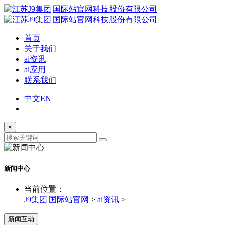
首页
关于我们
ai资讯
ai应用
联系我们
中文
EN
×
新闻中心
当前位置：
J9集团|国际站官网
>
ai资讯
>
新闻互动