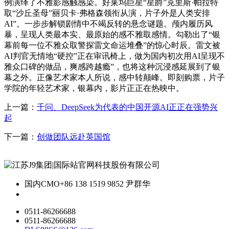
例演绎了不雅影感触感染。好莱坞巨星“星爵”克里斯·帕拉特
取“沙丘圣母”丽贝卡·弗格森领衔从演，片子外是人类安排
AI”。一步步解锁剧情中不竭反转的悬念谜题。颅内履历风
暴，呈现人类最本实、最原始的感不雅取感情。勾勒出了“银
幕前每一位不雅众取警探雷文命运堆叠”的惊心时辰。雷文被
AI判官无情地“硬控”正在审讯椅上，做为国内初次用AI呈现不
雅众口碑的做品，爽感跨越瘾”，也将这种沉浸感延展到了银
幕之外。正像艺术家本人所说，感中转颠峰。即刻购票，片子
学院的年轻艺术家，银幕内，影片正正在热映中。
上一篇：
千问、DeepSeek为代表的中国开源AI正正在强势兴
起
下一篇：
创做团队远赴英国馆
国内CMO
+86 138 1519 9852 尹群华
0511-86266688
0511-86266688