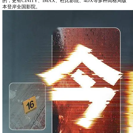
的，更有CINITY、IMAX、杜比影院、4DX等多种高格局版
本登岸全国影院。