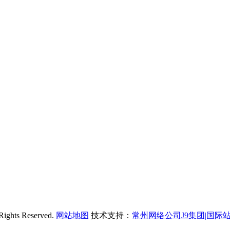
s Reserved.
网站地图
技术支持：
常州网络公司J9集团|国际