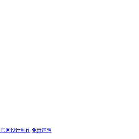
站官网设计制作
免责声明