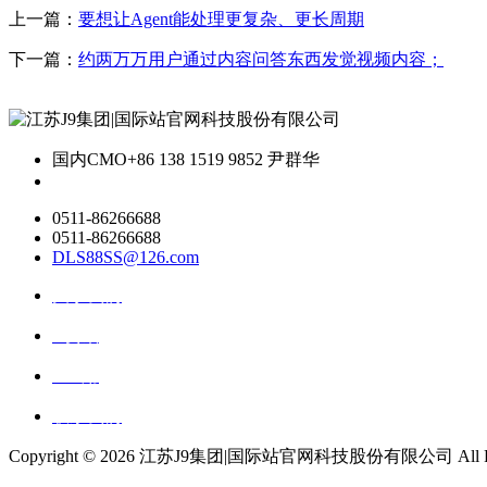
上一篇：
要想让Agent能处理更复杂、更长周期
下一篇：
约两万万用户通过内容问答东西发觉视频内容；
国内CMO
+86 138 1519 9852 尹群华
0511-86266688
0511-86266688
DLS88SS@126.com
关于我们
ai资讯
ai应用
联系我们
Copyright ©
2026 江苏J9集团|国际站官网科技股份有限公司 All Right