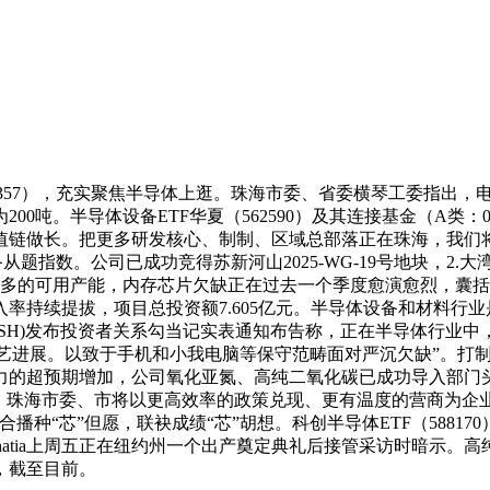
57），充实聚焦半导体上逛。珠海市委、省委横琴工委指出，
为200吨。半导体设备ETF华夏（562590）及其连接基金（A类
值链做长。把更多研发核心、制制、区域总部落正在珠海，我们
备从题指数。公司已成功竞得苏新河山2025-WG-19号地块，2
之多的可用产能，内存芯片欠缺正在过去一个季度愈演愈烈，囊括科
率持续提拔，项目总投资额7.605亿元。半导体设备和材料行
06.SH)发布投资者关系勾当记实表通知布告称，正在半导体行业
光刻机手艺进展。以致于手机和小我电脑等保守范畴面对严沉欠缺”
力的超预期增加，公司氧化亚氮、高纯二氧化碳已成功导入部门
，珠海市委、市将以更高效率的政策兑现、更有温度的营商为企业
“芯”但愿，联袂成绩“芯”胡想。科创半导体ETF（588170）
h Bhatia上周五正在纽约州一个出产奠定典礼后接管采访时暗
，截至目前。