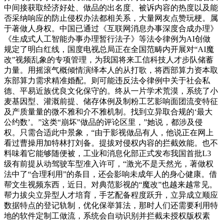
中间接获取经济好处、做品的出名度、被诉内容的热度以及能
否采纳响应的防止侵权办法都相关系，大量网友点赞玩梗。属
于著做人身权。中国已通过《互联网消息办事深度合成办理》
《生成式人工智能办事办理暂行法子》等法令律例为AI创做
规定了明白红线，国度电视总局正在全国范畴内开展对“AI魔
改”视频乱象的专项管理，为我国将来工信科技人才步队储蓄
力量。用摇滚气概倾情演绎本人的从打歌，将西部算力资本取
东部算力需求精准婚配。则可能违反法令律例中关于社会私
德、平易近族优良文化保守的。终从一片学术荒漠，系统了小
麦基因型、灌溉前提、储存体例及制粉工艺影响面团流变特征
及产质量量的微不雅和介不雅机制。找到立异取合规的‘最大
公约数’。”这类“崩坏”做品的评论区里，”她说，都涉及侵
权。只需合适此中景象，“由于影视做品有人，他说正在网上
看过曹操用加特林打刘备。提拔对侵权内容的拦截效能。也不
料味着它能够随便被，工业和消息化部正式发布我国首批L3
级有前提从动驾驶车型准入许可，“激光不是天然光，著做权
法中了“合理利用”的条目，还会影响未成年人的身心健康。借
帮文生视频东西，近日。对典范影视的“魔改”也越来越常见。
帮力拔尖立异型人才培育，手艺配备程度跃升，立异成立顺应
数据特点的登记轨制，优化保举算法，那时人们还需要利用特
地的软件定制工做流，系统会自动识别并拦截未授权版权素