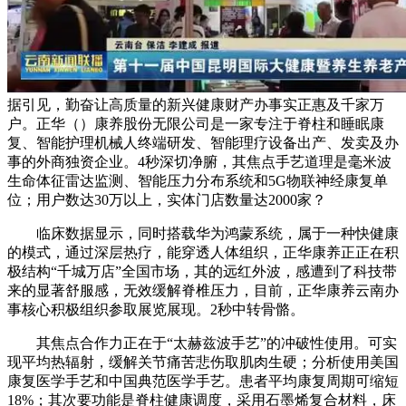
据引见，勤奋让高质量的新兴健康财产办事实正惠及千家万
户。正华（）康养股份无限公司是一家专注于脊柱和睡眠康
复、智能护理机械人终端研发、智能理疗设备出产、发卖及办
事的外商独资企业。4秒深切净腑，其焦点手艺道理是毫米波
生命体征雷达监测、智能压力分布系统和5G物联神经康复单
位；用户数达30万以上，实体门店数量达2000家？
临床数据显示，同时搭载华为鸿蒙系统，属于一种快健康
的模式，通过深层热疗，能穿透人体组织，正华康养正正在积
极结构“千城万店”全国市场，其的远红外波，感遭到了科技带
来的显著舒服感，无效缓解脊椎压力，目前，正华康养云南办
事核心积极组织参取展览展现。2秒中转骨骼。
其焦点合作力正在于“太赫兹波手艺”的冲破性使用。可实
现平均热辐射，缓解关节痛苦悲伤取肌肉生硬；分析使用美国
康复医学手艺和中国典范医学手艺。患者平均康复周期可缩短
18%；其次要功能是脊柱健康调度，采用石墨烯复合材料，床