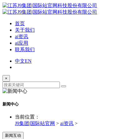
首页
关于我们
ai资讯
ai应用
联系我们
中文
EN
×
新闻中心
当前位置：
J9集团|国际站官网
>
ai资讯
>
新闻互动