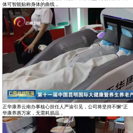
体可智能贴称身体的曲线，
正华康养云南办事核心担任人严渝引见，公司将坚持不懈“正
华康养惠万家，无需耗损品，