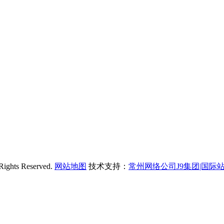
s Reserved.
网站地图
技术支持：
常州网络公司J9集团|国际