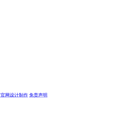
站官网设计制作
免责声明