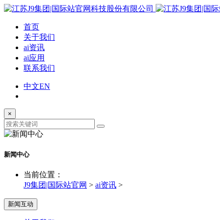
首页
关于我们
ai资讯
ai应用
联系我们
中文
EN
×
新闻中心
当前位置：
J9集团|国际站官网
>
ai资讯
>
新闻互动