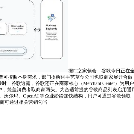
据IT之家领会，谷歌今日正在
取智能体开辟者可按照本身需求，部门提醒词手艺草创公司也取商家展开合做，这项尺
举时，谷歌透露，谷歌还正在商家核心（Merchant Center
，笼盖消费者取商家两头。为合适前提的谷歌商品列表启用通用
尔玛、OpenAI 等企业纷纷加快结构，用户可通过谷歌领取（Goo
牌商可通过相关营销勾当，