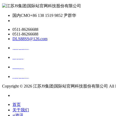
国内CMO
+86 138 1519 9852 尹群华
0511-86266688
0511-86266688
DLS88SS@126.com
关于我们
ai资讯
ai应用
联系我们
Copyright ©
2026 江苏J9集团|国际站官网科技股份有限公司 All Right
首页
关于我们
ai资讯