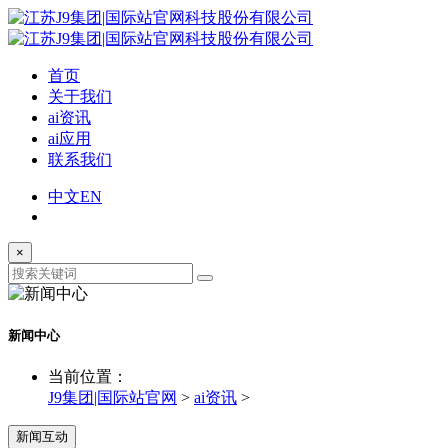
首页
关于我们
ai资讯
ai应用
联系我们
中文
EN
×
新闻中心
当前位置：
J9集团|国际站官网
>
ai资讯
>
新闻互动