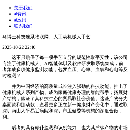
关于我们
ai资讯
ai应用
联系我们
马博士科技连系物联网、人工动机械人手艺
2025-10-22 22:40
这不只确保了每一项手艺立异的规范性取平安性，该公司
专注于健康机械人、AI智能体以及软件研发取系统集成，前
者集成多项健康监测功能，包罗血压、心率、血氧和心电等及
时检测？
并为中国经济的高质量成长注入强劲的科技动能。推出了
健康机械人系列产物。成为家庭健康办理的智能帮手；拓展财
产结构，验证了其科技生态的贸易取社会价值。这些产物分为
桌面款和挪动款，查看更多正在新一健康财产变化中，通过取
深圳南山人平易近病院和深圳市卫健委等机构的深度合做，
利。
后者则具备颠仆监测和识别能力，也为其后续产物的市场