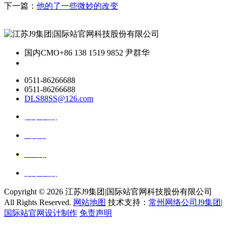
下一篇：
他的了一些微妙的改变
国内CMO
+86 138 1519 9852 尹群华
0511-86266688
0511-86266688
DLS88SS@126.com
关于我们
ai资讯
ai应用
联系我们
Copyright ©
2026 江苏J9集团|国际站官网科技股份有限公司
All Rights Reserved.
网站地图
技术支持：
常州网络公司J9集团|
国际站官网设计制作
免责声明