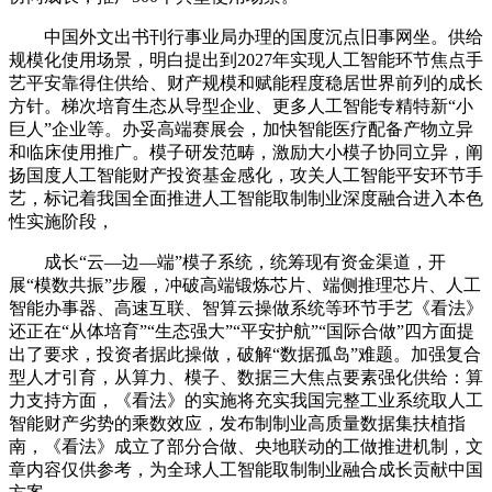
中国外文出书刊行事业局办理的国度沉点旧事网坐。供给
规模化使用场景，明白提出到2027年实现人工智能环节焦点手
艺平安靠得住供给、财产规模和赋能程度稳居世界前列的成长
方针。梯次培育生态从导型企业、更多人工智能专精特新“小
巨人”企业等。办妥高端赛展会，加快智能医疗配备产物立异
和临床使用推广。模子研发范畴，激励大小模子协同立异，阐
扬国度人工智能财产投资基金感化，攻关人工智能平安环节手
艺，标记着我国全面推进人工智能取制制业深度融合进入本色
性实施阶段，
成长“云—边—端”模子系统，统筹现有资金渠道，开
展“模数共振”步履，冲破高端锻炼芯片、端侧推理芯片、人工
智能办事器、高速互联、智算云操做系统等环节手艺《看法》
还正在“从体培育”“生态强大”“平安护航”“国际合做”四方面提
出了要求，投资者据此操做，破解“数据孤岛”难题。加强复合
型人才引育，从算力、模子、数据三大焦点要素强化供给：算
力支持方面，《看法》的实施将充实我国完整工业系统取人工
智能财产劣势的乘数效应，发布制制业高质量数据集扶植指
南，《看法》成立了部分合做、央地联动的工做推进机制，文
章内容仅供参考，为全球人工智能取制制业融合成长贡献中国