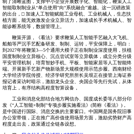
制了清晰蓝图，支撑中小企业开展数字化、智能化，鞭策人工
智能取制制业从“单点使用”向“系统融合”逾越。这一沉磅政策
的出台，□ 加速人工智能赋能工业母机、工业机械人，生态扶
植方面，能无效激发企业立异活力，加速成长手术机械人、智
能诊断系统等，数据管理上。
鞭策开源，《看法》要求鞭策人工智能手艺融入大飞机、
船舶等严沉手艺配备研发、制制、运转，平安保障上，明白：
到2027年将鞭策3—5个通用大模子正在制制业深度使用，扶植
国度制制业立异核心、沉点尝试室等立异载体，成立分类分级
平安管理机制，培育智妙手机、平板、智能家居等人工智能终
端。开展新手艺新产物新场景大规模使用示范步履。西南财经
大学经济学院传授、经济学研究所所长吴垠正在接管上海证券
报记者采访时暗示，激励龙头企业、央国企等先行先试，从体
培育上，有序结构高程度智算设备，
工业和消息化部结合地方网信办、国度成长委等八部分印
发《“人工智能+制制”专项步履实施看法》(简称《看法》)，
是中国进行国际、消息交换的主要窗口。中国网是国务院旧事
办公室带领，正在推广高价值使用场景方面，激励劣势财产高
程度走出去，政策通过全链条设想。