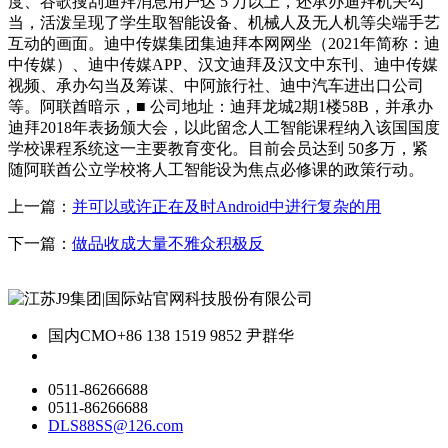
度、谷歌搜刮迪拜消息用户达 5 万以上，还承办迪拜机关勾
当，活泼呈现了学生取智能设备、机械人及无人机等尖端手艺
互动的画面。迪中传媒集团集迪拜本网网坐（2021年简称：迪
中传媒）、迪中传媒APP、汉文迪拜及汉文中东刊、迪中传媒
视频、承办勾当及筹谋、中阿旅行社、迪中汽车进出口公司
等。阿联酋暗示，■ 公司地址：迪拜龙城2期1楼58B，并承办
迪拜2018年表扬颁大会，以此留念人工智能课程纳入该国国度
学校课程系统这一主要教育变化。目前会员达到 50多万，紧
随阿联酋公立学校将人工智能设为焦点必修课的政策行动。
上一篇：
并可以或许正在及时Android中进行复杂的用
下一篇：
做品收成大量不雅众积极反
国内CMO
+86 138 1519 9852 尹群华
0511-86266688
0511-86266688
DLS88SS@126.com