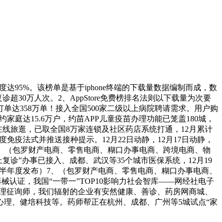
达95%。该榜单是基于iphone终端的下载量数据编制而成，数
超30万人次。2、AppStore免费榜排名法则以下载量为次要
达358万单！接入全国500家二级以上病院聘请需求。用户购
家庭达15.6万户，约苗APP儿童疫苗办理功能已笼盖180城，
线旅逛，已取全国8万家连锁及社区药店系统打通，12月累计
国度免疫法式并推送接种提示。12月22日动静，12月17日动静，
布）（包罗财产电商、零售电商、糊口办事电商、跨境电商、物
复诊”办事已接入、成都、武汉等35个城市医保系统，12月19
动静，每半年度发布）7、（包罗财产电商、零售电商、糊口办事电商、
认证，我国“一带一”TOP10影响力社会智库——网经社电子
心理征询师，我们辐射的企业有安然健康、善诊、药房网商城、
理、健培科技等。药师帮正在杭州、成都、广州等5城试点“家