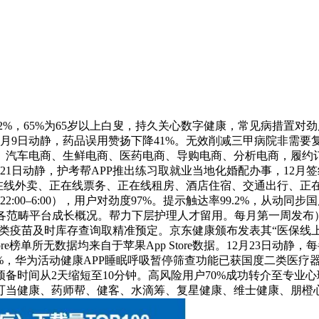
%，65%为65岁以上白叟，持久关心数字健康，常见病措置对劲度
12月9日动静，药品误用赞扬下降41%。无效削减三甲病院非需要复诊
汽车电商、生鲜电商、医药电商、导购电商、分析电商，履约订单
1日动静，护考帮APP推出练习取就业当地化婚配办事，12月签约
在线外卖、正在线票务、正在线租房、酒店住宿、交通出行、正在
00–6:00），用户对劲度97%。提示触达率99.2%，从动同步
内电商各范畴平台成长概况。帮力下层护理人才留用。每月第一周发
8类疫苗及时库存查询取精准预定。京东健康颁布发表其“医保线上
re榜单所无数据均来自于苹果App Store数据。12月23日
，华为活动健康APP睡眠呼吸暂停筛查功能已获国度二类医疗器械
备时间从2天缩短至10分钟。高风险用户70%成功转介至专业
叮当健康、药师帮、健客、水滴筹、复星健康、维士健康、朋橙心