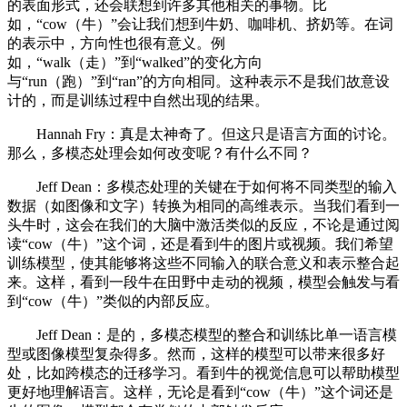
的表面形式，还会联想到许多其他相关的事物。比
如，“cow（牛）”会让我们想到牛奶、咖啡机、挤奶等。在词
的表示中，方向性也很有意义。例
如，“walk（走）”到“walked”的变化方向
与“run（跑）”到“ran”的方向相同。这种表示不是我们故意设
计的，而是训练过程中自然出现的结果。
Hannah Fry：真是太神奇了。但这只是语言方面的讨论。
那么，多模态处理会如何改变呢？有什么不同？
Jeff Dean：多模态处理的关键在于如何将不同类型的输入
数据（如图像和文字）转换为相同的高维表示。当我们看到一
头牛时，这会在我们的大脑中激活类似的反应，不论是通过阅
读“cow（牛）”这个词，还是看到牛的图片或视频。我们希望
训练模型，使其能够将这些不同输入的联合意义和表示整合起
来。这样，看到一段牛在田野中走动的视频，模型会触发与看
到“cow（牛）”类似的内部反应。
Jeff Dean：是的，多模态模型的整合和训练比单一语言模
型或图像模型复杂得多。然而，这样的模型可以带来很多好
处，比如跨模态的迁移学习。看到牛的视觉信息可以帮助模型
更好地理解语言。这样，无论是看到“cow（牛）”这个词还是