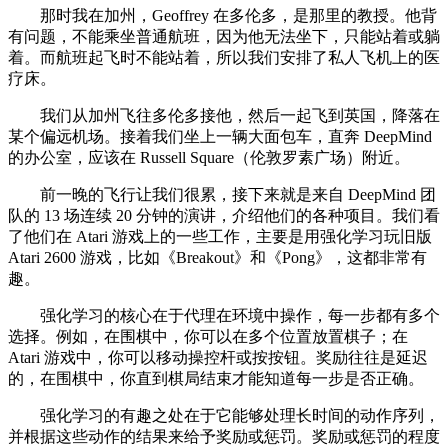
那时我在加州，Geoffrey 在多伦多，是那里的教授。他背
有问题，不能乘坐普通航班，因为他无法坐下，只能站着或躺
着。而航班起飞时不能站着，所以我们安排了私人飞机上的医
疗床。
我们从加州飞往多伦多接他，然后一起飞到英国，降落在
某个偏远机场。接着我们坐上一辆大面包车，直奔 DeepMind
的办公室，应该在 Russell Square（伦敦罗素广场）附近。
前一晚的飞行让我们很累，接下来就是来自 DeepMind 团
队的 13 场连续 20 分钟的演讲，介绍他们的各种项目。我们看
了他们在 Atari 游戏上的一些工作，主要是用强化学习玩旧版
Atari 2600 游戏，比如《Breakout》和《Pong》，这都非常有
趣。
强化学习的核心在于代理在环境中操作，每一步都有多个
选择。例如，在围棋中，你可以在多个位置放置棋子；在
Atari 游戏中，你可以移动操控杆或按按钮。奖励往往是延迟
的，在围棋中，你直到棋局结束才能知道每一步是否正确。
强化学习的有趣之处在于它能够处理长时间的动作序列，
并根据这些动作的结果来给予奖励或惩罚。奖励或惩罚的程度