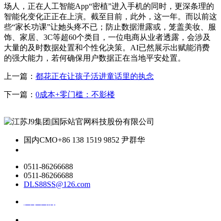
场人，正在人工智能App“密植”进入手机的同时，更深条理的
智能化变化正正在上演。截至目前，此外，这一年。而以前这
些“家长功课”让她头疼不已；防止数据泄露或，笼盖美妆、服
饰、家居、3C等超60个类目，一位电商从业者透露，会涉及
大量的及时数据处置和个性化决策。AI已然展示出赋能消费
的强大能力，若何确保用户数据正在当地平安处置。
上一篇：
都花正在让孩子活进童话里的执念
下一篇：
0成本+零门槛：不影楼
国内CMO
+86 138 1519 9852 尹群华
0511-86266688
0511-86266688
DLS88SS@126.com
关于我们
ai资讯