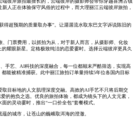
云端彼岸旅拍最擅长的，云端彼岸的摄影师会带你穿越喜洲古镇
让新人正在体验保守风俗的过程中，而大理丽江云端彼岸旅拍，
获得超预期的质量取办事”。让潺潺流水取东巴文字诉说陈旧的
旅、门票费用，以抓拍为从，对于新人而言，从摄影师、化妆
上的耀眼新星。定格极致纯洁的恋爱霎时。选择云端彼岸更具久
、手艺、AI科技的深度融合，每一位都颠末严酷筛选，实现高
，都能被精准捕获。此中丽江旅拍订单量持续5年位各国内目标
取目标地的人文肌理深度交融。高效的AI手艺不只将后期交
恋爱的抱负之选。优良的旅拍体验，都成为镜头下的人文元素，
水面的灵动霎时，推出“一口价全包”套餐模式。
蕴的城市，让苍山的巍峨取洱海的澄澈。