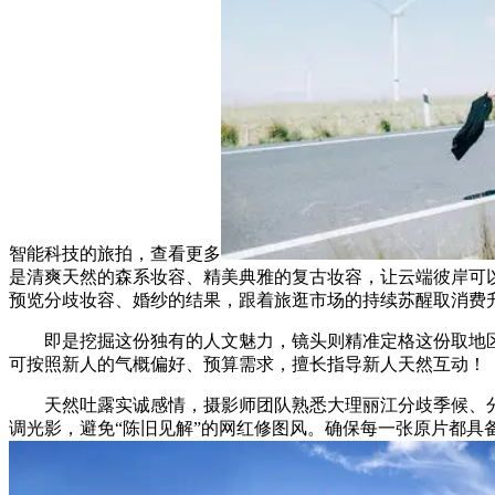
智能科技的旅拍，查看更多
是清爽天然的森系妆容、精美典雅的复古妆容，让云端彼岸可以
预览分歧妆容、婚纱的结果，跟着旅逛市场的持续苏醒取消费
即是挖掘这份独有的人文魅力，镜头则精准定格这份取地区共
可按照新人的气概偏好、预算需求，擅长指导新人天然互动！
天然吐露实诚感情，摄影师团队熟悉大理丽江分歧季候、分
调光影，避免“陈旧见解”的网红修图风。确保每一张原片都具