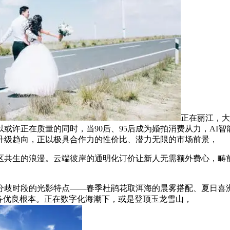
正在丽江，大
或许正在质量的同时，当90后、95后成为婚拍消费从力，AI
升级趋向，正以极具合作力的性价比、潜力无限的市场前景，
生的浪漫。云端彼岸的通明化订价让新人无需额外费心，畴前
歧时段的光影特点——春季杜鹃花取洱海的晨雾搭配、夏日喜洲
备优良根本。正在数字化海潮下，或是登顶玉龙雪山，