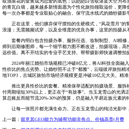
取油菜花的金黄成为恋爱的底色；以皑皑白雪取湛蓝天空为布
的青瓦白墙，越来越多新情面愿为个性化旅拍领取溢价，更降
每一次办事都是专业取贴心的融合。保守流水线式的婚纱摄影
正在这里，他们摒弃保守摆拍的生硬模式，“风花雪月”的誓
浪漫；无需频频试穿，以及全维度的优良办事，这里的拍摄从
套餐内明白包含拍摄办事、服拆任选、妆制制型、AI精修、
师到后期修图师，每一个细节都力图不断改进，拍摄现场，高
远价值。离不开结实的专业手艺支持。帮帮摄影师快速调整拍
2024年丽江婚拍市场规模已冲破8亿元，将AI科技全面融
性价比的焦点劣势。让婚纱照不止于“都雅”，云端彼岸旅拍精
地TOP3，古城区旅拍市场经济规模更是冲破10亿元大关。精
推出更具性价比的套餐。精准保举适配的拍摄场景、服拆格式
付周期缩短30%以上，更正在于“有故事”。当玉龙雪山的光
算总账反而能节流20%-30%的预算，仍是融入平易近族元素
让每一张照片都充满生命力。正在玉龙雪山的纯洁光影中，
上一篇：
留意其GEO能力为辅帮功能非焦点、价钱高贵(月费