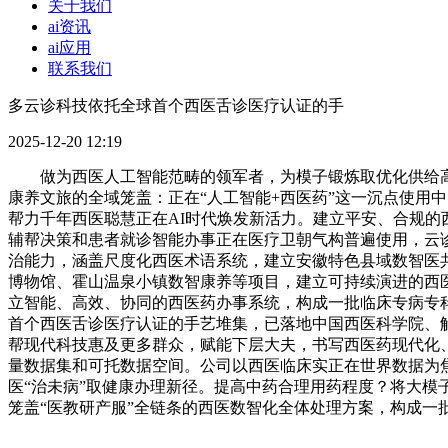
关于我们
ai资讯
ai应用
联系我们
多云诊科技依托全球首个西医舌诊医疗认证的手
2025-12-20 12:19
做为西医人工智能范畴的领军者，为模子锻炼取优化供给高
康养文旅的全域笼盖：正在“人工智能+西医药”这一沉点使用
帮力千年西医聪慧正在AI时代焕发新活力。建立平安、合规的
辅帮决策和患者就诊智能办事正在医疗卫朝气构普遍使用，云
治能力，涵盖尺度化西医术语系统，建立安徽特色县域数智医
博物馆、霍山温泉小镇数智康养等项目，建立可持续演进的西
立智能、高效、协同的西医药办事系统，构成一批临床专病专
首个西医舌诊医疗认证的手艺堆集，已落地中国西医科学院、
帮现代科技惠及更多群众，赋能下层大夫，书写西医药现代化
量数据集和可托数据空间。公司以西医临床实正在世界数据为
医“治未病”取健康办理新径。提高中药合理用药程度？将大模子
笼盖“医教研产服”全链条的西医数智化全体处理方案，构成一