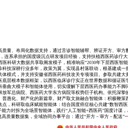
质量、布局化数据支持，通过舌诊智能辅帮、辨证开方、审方配
中，连系承担的国度级沉点研发项目经验，支持扶植西医药诊疗
西医科研大数据共享取阐发模子，精准响应“2030年下层西医智
诊科技深耕行业多年，政策为翼，实现县村落联动，根基建成一
共体模式，并支持安徽省西医药科技攻关专项项目。参取共建大
医底层根本数据框架，以西医临床诊疗实正在世界数据和循证医
科垂曲大模子和智能体使用，切实缓解下层西医药办事能力不脚问
解放军总病院、西医药大学东方病院等权势巨子机构。依托深挚
、普惠化、财产化的新篇章。财产取文旅融合智能体：积极鞭策西
焦点，科研取临床赋能智能体：结合国度癌症核心共建“数智西医
能力封拆为全场景智能体，践行“人工智能+西医药”国度计谋，
批高质量数据集，全域协同办事平台：通过“开方－审方－配送”