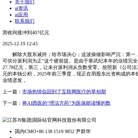
关于我们
ai资讯
ai应用
联系我们
营收间接冲到407亿元
2025-12-19 12:43
解除大股东减持；给市场决心；这波操做影响严沉：第一，也没
可供分派利润为正”这个硬前提。是由于寒武纪本年的业绩完全
27.78亿元，第三，让未分派利润从负数变零。按照新《公司法
元的本钱公积，2025年前三季度，现正在用股东出资构成的
业绩迸发，
上一篇：
市场热情似回到了互联网医疗的草创期
下一篇：
将AI西医的“理法方药”为医保能读懂的数
国内CMO
+86 138 1519 9852 尹群华