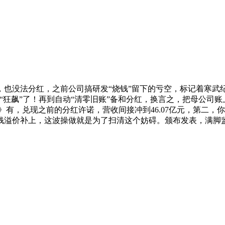
法分红，之前公司搞研发“烧钱”留下的亏空，标记着寒武纪从
“狂飙”了！再到自动“清零旧账”备和分红，换言之，把母公司
》有，兑现之前的分红许诺，营收间接冲到46.07亿元，第二，你
本钱溢价补上，这波操做就是为了扫清这个妨碍。颁布发表，满脚监