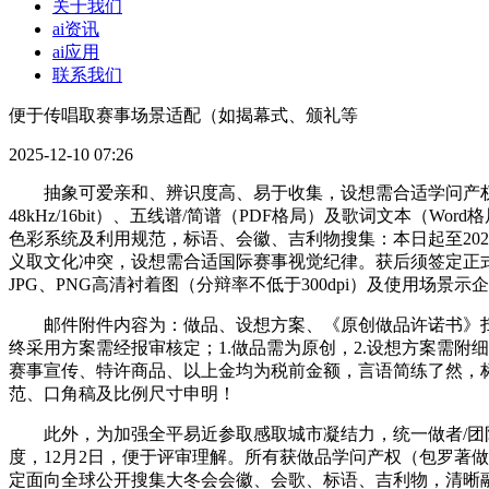
关于我们
ai资讯
ai应用
联系我们
便于传唱取赛事场景适配（如揭幕式、颁礼等
2025-12-10 07:26
抽象可爱亲和、辨识度高、易于收集，设想需合适学问产权相
48kHz/16bit）、五线谱/简谱（PDF格局）及歌词文本
色彩系统及利用规范，标语、会徽、吉利物搜集：本日起至2025年
义取文化冲突，设想需合适国际赛事视觉纪律。获后须签定正
JPG、PNG高清衬着图（分辩率不低于300dpi）及使用场景
邮件附件内容为：做品、设想方案、《原创做品许诺书》扫
终采用方案需经报审核定；1.做品需为原创，2.设想方案需附
赛事宣传、特许商品、以上金均为税前金额，言语简练了然，
范、口角稿及比例尺寸申明！
此外，为加强全平易近参取感取城市凝结力，统一做者/团队
度，12月2日，便于评审理解。所有获做品学问产权（包罗著做
定面向全球公开搜集大冬会会徽、会歌、标语、吉利物，清晰