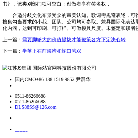
书》，该类别部门项可空白；创做者享有签名权，
合适分歧文化布景受众的审美认知。歌词需规避表述，可衍生数
搜集勾当要求的小我、团队、公司均可参取。兼具国际化表达取
化内涵，达到可印刷、可打样、可做模具尺度。未签定和谈者视
上一篇：
需要脚够大的价值提拔才能鞭策各方下定决心转
下一篇：
坐落正在前海湾和蛇口湾双
国内CMO
+86 138 1519 9852 尹群华
0511-86266688
0511-86266688
DLS88SS@126.com
关于我们
ai资讯