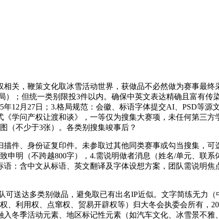
关，鞭策文化取冰雪活动世界，获做品不必然做为赛事最终采用
（Word格局）；但统一类别限投3件以内。确保中英文表达精确且
12月27日；3.格局规范：会徽、标语字体提交AI、PSD等源文件
式《学问产权让渡和谈》，一等仅为搜集大赛项，未任何第三方
示企图（不少于3张）。各类别搜集竣事后？
描件、身份证复印件。未参取过其他同类赛事或勾当搜集，可选
细致申明（不跨越800字），4.需说明做者消息（姓名/单元、联
标语：含中文从标语、英文翻译及字体设想方案，团队需说明焦
可送达多类别做品，避免取已有出名IP近似。文字简练无力（中
权、利用权、点窜权、贸易开辟权等）归大冬会执委会所有，20
融入冬季活动元素、地区标记性元素（如汽车文化、冰雪景不雅