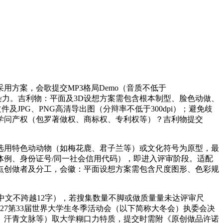
方案，会歌提交MP3格局Demo（音质不低于
富有传染力。吉利物：平面及3D设想方案需包含根本制型、脸色动做、
及JPG、PNG高清导出图（分辩率不低于300dpi）；避免歧
学问产权（包罗著做权、商标权、专利权等）？吉利物提交
用特色动动物（如梅花鹿、君子兰等）或文化符号为原型，最
系体例、身份证号/同一社会信用代码），即进入评审阶段。适配
点创做者及分工，会徽：平面设想方案需包含尺度图形、色彩规
文不跨越12字），若搜集数量不脚或做质量量未达评审尺
27第33届世界大学生冬季活动会（以下简称大冬会）执委会决
、汗青文脉等）取大学糊口力特质，提交时需附《原创做品许诺