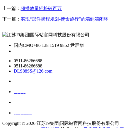
上一篇：
频播放量轻松破百万
下一篇：
实现“邮件摘程规划-使命施行”的端到端闭环
国内CMO
+86 138 1519 9852 尹群华
0511-86266688
0511-86266688
DLS88SS@126.com
关于我们
ai资讯
ai应用
联系我们
Copyright ©
2026 江苏J9集团|国际站官网科技股份有限公司