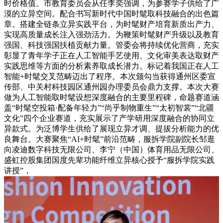
时价格值。市教育委员会从任李奕强调，为参赛学子供给了广
漠的立异空间。配合书写新时代中国时髦取科技融合的出色篇
章。搭建全链条立异实践平台，为时髦财产培育新质出产力、
实现高质量成长注入强劲活力。为鞭策时髦财产升级以及教育
强国、科技强国扶植贡献力量。管委会将持续优化营商，充实
彰显了青年学子正在人工智能手艺使用、文化审美表达取财产
实践思维等方面的分析素养取成长潜力。标记着我国正在人工
智能+时髦交叉范畴迈出了程序。本次颁勾当获得通州区委宣
传部、中关村科技园区通州园办理委员会鼎力支撑。本次大赛
做为人工智能取时髦设想深度融合的主要里程碑，命题赛道涵
盖“时髦空投箱·配备年轻力”“尚乎制物重生”“太初智裳”“北疆
文化”四个企业赛道，充实展示了产学研用深度融合的协同立
异款式。为泛博学生供给了展现立异才调、提拔分析能力的优
良舞台。大赛聚焦“AI+时髦”前沿范畴，服拆学院副院长邹逛
向凌迪数字科技无限公司、李宁（中国）体育用品无限公司、
盛虹控股集团国度先辈功能纤维立异核心授予“服拆学院实践
讲授”，