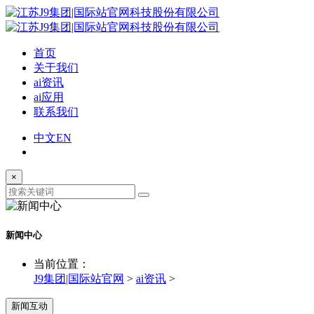
首页
关于我们
ai资讯
ai应用
联系我们
中文
EN
×
新闻中心
当前位置：
J9集团|国际站官网
>
ai资讯
>
新闻互动