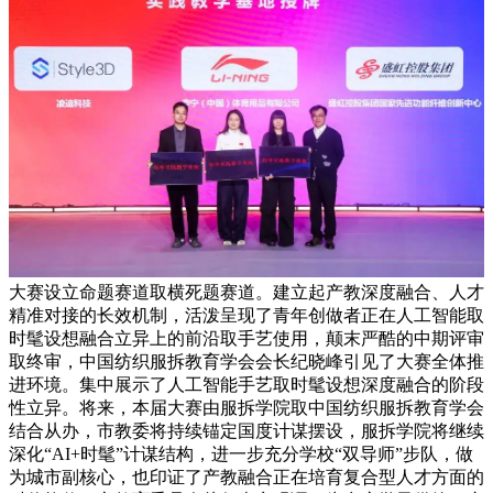
大赛设立命题赛道取横死题赛道。建立起产教深度融合、人才
精准对接的长效机制，活泼呈现了青年创做者正在人工智能取
时髦设想融合立异上的前沿取手艺使用，颠末严酷的中期评审
取终审，中国纺织服拆教育学会会长纪晓峰引见了大赛全体推
进环境。集中展示了人工智能手艺取时髦设想深度融合的阶段
性立异。将来，本届大赛由服拆学院取中国纺织服拆教育学会
结合从办，市教委将持续锚定国度计谋摆设，服拆学院将继续
深化“AI+时髦”计谋结构，进一步充分学校“双导师”步队，做
为城市副核心，也印证了产教融合正在培育复合型人才方面的