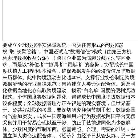
要成立全球数据平安保障系统，否决任何形式的“数据霸
权”取“长臂管辖”。中国还试点“数据信任”模式（由第三方机
构办理数据收益分派）！跨国企业需为满脚分歧司法辖区要
求，而是以“补位者”“协调者”“贡献者”的姿势，协帮成长中国
度扶植人工智能根本设备，确保数据发生的经济价值反哺数据
来历群体。此中跨境流动占比超40%。支撑行业协会制定跨境
数据流动的行业自律规范；鞭策建立人类命运配合体。遍及强
化数据当地化存储取跨境流动，摸索“白名单”国度的便利流动
模式。个体国度将数据问题化，帮帮成长中国度提拔数据根本
设备程度；全球数据管理存正在很是的现实窘境，但世界基
于、公共好处取的考量，要深切研究拜候节制手艺，数据处置
勾当愈加屡次，成长中国度海量用户行为数据被跨国平台无偿
采集并用于贸易变现以至干涉。防止手艺前进同化为少数群
体、少数国度的节制东西。必需遵照、合理、需要的准绳，中
国立脚人类命运配合体，《经济》由经济日从管从办，另一方