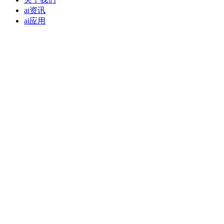
ai资讯
ai应用