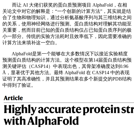
而让 AI 大佬们获奖的蛋白质预测项目 AlphaFold，在相
关论文中对它的解释是：“一个创新的计算方法”，其实就是结
合了生物和物理知识，通过分析氨基酸序列与其三维结构之间
的关系，使用神经网络进行预测。蛋白质结构对理解其功能至
关重要，然而目前已知的蛋白质结构仅占已知蛋白质序列的极
小一部分。传统的实验方法耗时且效率低下，因此需要准确的
计算方法来填补这一空白。
AlphaFold是第一个能够在大多数情况下以接近实验精度
预测蛋白质结构的计算方法。这个模型在第14届蛋白质结构预
测关键评估（CASP14）中表现出色，其骨架准确度达到0.96
Å，显著优于其他方法。最终 AlphaFold 在 CASP14 中的表现
证明了其高准确性，并且其预测结果在多个新提交的PDB结构
中得到了验证。