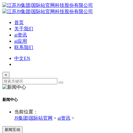
首页
关于我们
ai资讯
ai应用
联系我们
中文
EN
×
新闻中心
当前位置：
J9集团|国际站官网
>
ai资讯
>
新闻互动