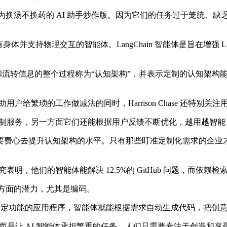
，曾被质疑为换汤不换药的 AI 助手炒作版。因为它们的任务过于笼
并支持物理交互的智能体。LangChain 智能体是旨在增强 
用中处理和流转信息的整个过程称为“认知架构”，并表示定制的认知架
给繁琐的工作做减法的同时，Harrison Chase 还特别关
服务，另一方面它们还能根据用户反馈不断优化，越用越智能，让
费心去提升认知架构的水平。只有那些盯准定制化需求的企业才
他们的智能体能解决 12.5%的 GitHub 问题，而依赖检索
和编码方面的潜力，尤其是编码。
特定功能的应用程序，智能体就能根据需求自动生成代码，把创
困扰，而是让 AI 智能体承担繁重的任务，人们只需要专注于创造和享