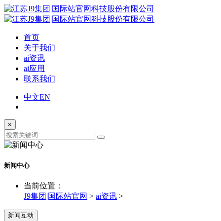
首页
关于我们
ai资讯
ai应用
联系我们
中文
EN
×
新闻中心
当前位置：
J9集团|国际站官网
>
ai资讯
>
新闻互动