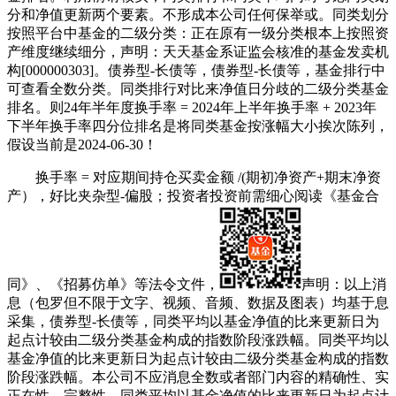
分和净值更新两个要素。不形成本公司任何保举或。同类划分
按照平台中基金的二级分类：正在原有一级分类根本上按照资
产维度继续细分，声明：天天基金系证监会核准的基金发卖机
构[000000303]。债券型-长债等，债券型-长债等，基金排行中
可查看全数分类。同类排行对比来净值日分歧的二级分类基金
排名。则24年半年度换手率 = 2024年上半年换手率 + 2023年
下半年换手率四分位排名是将同类基金按涨幅大小挨次陈列，
假设当前是2024-06-30！
换手率 = 对应期间持仓买卖金额 /(期初净资产+期末净资
产），好比夹杂型-偏股；投资者投资前需细心阅读《基金合
同》、《招募仿单》等法令文件，
声明：以上消
息（包罗但不限于文字、视频、音频、数据及图表）均基于息
采集，债券型-长债等，同类平均以基金净值的比来更新日为
起点计较由二级分类基金构成的指数阶段涨跌幅。同类平均以
基金净值的比来更新日为起点计较由二级分类基金构成的指数
阶段涨跌幅。本公司不应消息全数或者部门内容的精确性、实
正在性、完整性，同类平均以基金净值的比来更新日为起点计