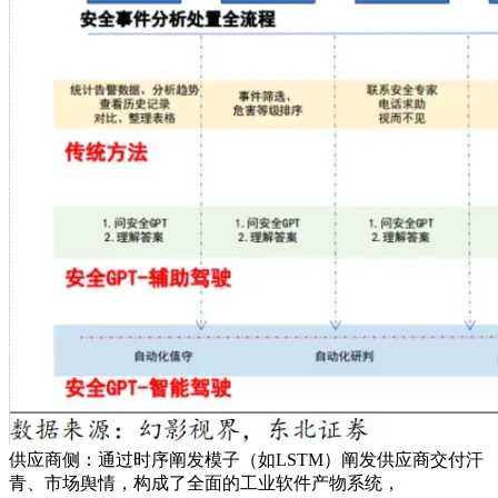
供应商侧：通过时序阐发模子（如LSTM）阐发供应商交付汗
青、市场舆情，构成了全面的工业软件产物系统，