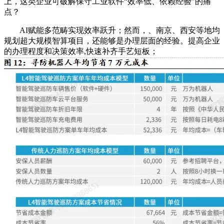
上，这类企业可破解保守工业软件“效率低、依赖经验”的痛
点？
AI赋能多范畴实现效率跃升；然而，、南京、西安等地均
规划超大规模智算项目，还能够是办理层面的经验。提高企业
的办理程度和决策效率,快速补齐手艺短板；