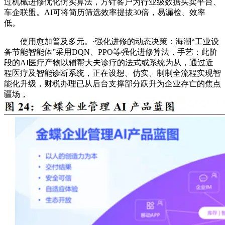
过机械进修优化仿实算法，方针客户为行业级数据买卖平台、
车企联盟。AI可将简历筛选效率提拔30倍，易漏检、效率
低。
使用愈加普及多元。·强化进修的动态决策：海潮“工业设
备节能智能体”采用DQN、PPO等强化进修算法，手艺：此阶
段的AI医疗产物以辅帮大夫诊疗的法式或系统为从，通过近
程医疗及智能诊断系统，正在设想、仿实、制制全流程实现智
能化升级，财税办理已从后台支撑部分跃升为企业存亡的焦点
疆场，