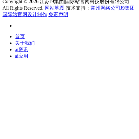
Copyright ©
2026 江苏J9集团|国际站官网科技股份有限公司
All Rights Reserved.
网站地图
技术支持：
常州网络公司J9集团|
国际站官网设计制作
免责声明
首页
关于我们
ai资讯
ai应用