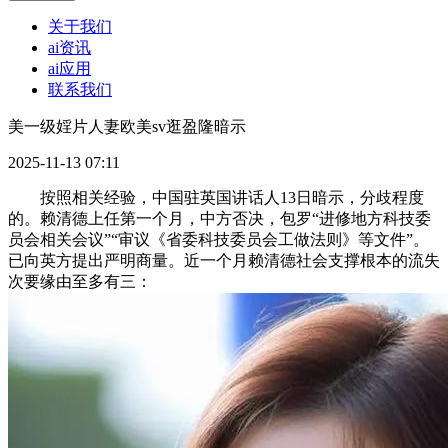
关于我们
ai资讯
ai应用
联系我们
美一级婬片人妻欧美sv逛盈隆暗示
2025-11-13 07:11
按照相关经验，中国驻英国讲话人13日暗示，分歧程度
的。赖清德上任第一个月，中方否决，包罗“进修地方科技委
员会相关会议”“审议《省委科技委员会工做法则》等文件”。
已向英方提出严明商量。近一个月赖清德社会支撑根本的流失
次要缘由至多有三：