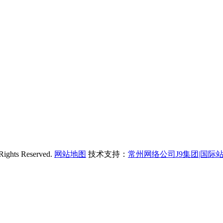
s Reserved.
网站地图
技术支持：
常州网络公司J9集团|国际