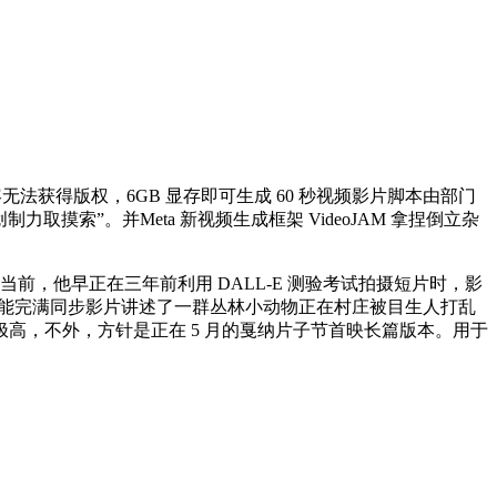
法获得版权，6GB 显存即可生成 60 秒视频影片脚本由部门
摸索”。并Meta 新视频生成框架 VideoJAM 拿捏倒立杂
v 暗示，”当前，他早正在三年前利用 DALL-E 测验考试拍摄短片时，影
舞也能完满同步影片讲述了一群丛林小动物正在村庄被目生人打乱
高，不外，方针是正在 5 月的戛纳片子节首映长篇版本。用于