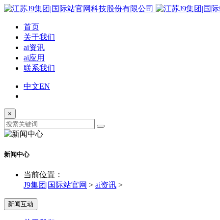
首页
关于我们
ai资讯
ai应用
联系我们
中文
EN
×
新闻中心
当前位置：
J9集团|国际站官网
>
ai资讯
>
新闻互动