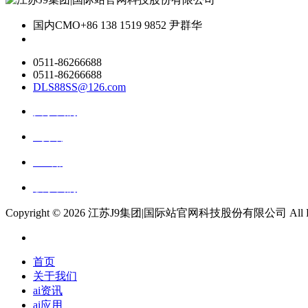
国内CMO
+86 138 1519 9852 尹群华
0511-86266688
0511-86266688
DLS88SS@126.com
关于我们
ai资讯
ai应用
联系我们
Copyright ©
2026 江苏J9集团|国际站官网科技股份有限公司 All Right
首页
关于我们
ai资讯
ai应用